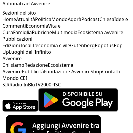
Abbonati ad Avvenire
Sezioni del sito
Home
Attualità
Politica
Mondo
Agorà
Podcast
Chiesa
Idee e
Commenti
Economia
Vita e
Cura
Famiglia
Rubriche
Multimedia
Ecosistema avvenire
Pubblicazioni
Edizioni locali
L'economia civile
Gutenberg
Popotus
Pop
Up
Luoghi dell'Infinito
Avvenire
Chi siamo
Redazione
Ecosistema
Avvenire
Pubblicità
Fondazione Avvenire
Shop
Contatti
Mondo CEI
SIR
Radio InBlu
TV2000
FISC