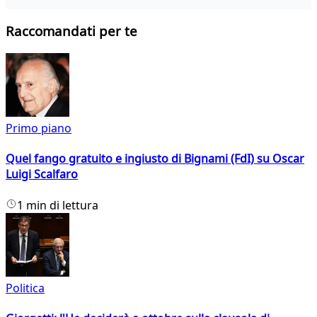
Raccomandati per te
Primo piano
Quel fango gratuito e ingiusto di Bignami (FdI) su Oscar
Luigi Scalfaro
1 min di lettura
Politica