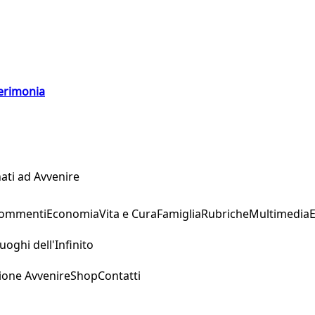
cerimonia
ati ad Avvenire
Commenti
Economia
Vita e Cura
Famiglia
Rubriche
Multimedia
uoghi dell'Infinito
ione Avvenire
Shop
Contatti