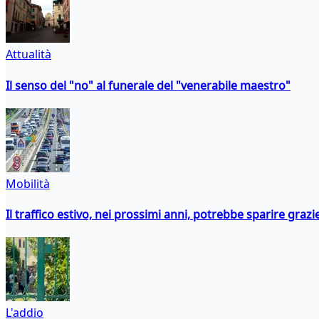
Attualità
Il senso del "no" al funerale del "venerabile maestro"
Mobilità
Il traffico estivo, nei prossimi anni, potrebbe sparire grazie
L'addio