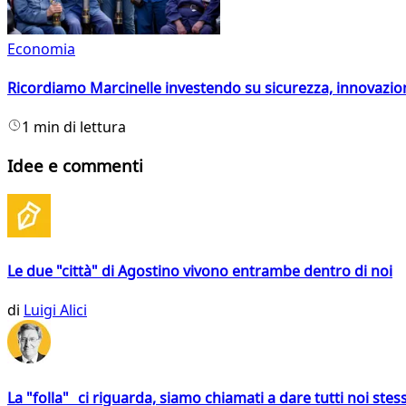
Economia
Ricordiamo Marcinelle investendo su sicurezza, innovazio
1 min di lettura
Idee e commenti
Le due "città" di Agostino vivono entrambe dentro di noi
di
Luigi Alici
La "folla" ci riguarda, siamo chiamati a dare tutti noi stess