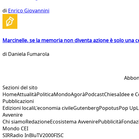
di
Enrico Giovannini
Marcinelle, se la memoria non diventa azione è solo una 
di
Daniela Fumarola
Abbon
Sezioni del sito
Home
Attualità
Politica
Mondo
Agorà
Podcast
Chiesa
Idee e 
Pubblicazioni
Edizioni locali
L'economia civile
Gutenberg
Popotus
Pop Up
L
Avvenire
Chi siamo
Redazione
Ecosistema Avvenire
Pubblicità
Fondaz
Mondo CEI
SIR
Radio InBlu
TV2000
FISC