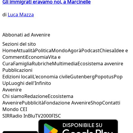
Gli immigrati eravamo noi, a Marcinelle
di
Luca Mazza
Abbonati ad Avvenire
Sezioni del sito
Home
Attualità
Politica
Mondo
Agorà
Podcast
Chiesa
Idee e
Commenti
Economia
Vita e
Cura
Famiglia
Rubriche
Multimedia
Ecosistema avvenire
Pubblicazioni
Edizioni locali
L'economia civile
Gutenberg
Popotus
Pop
Up
Luoghi dell'Infinito
Avvenire
Chi siamo
Redazione
Ecosistema
Avvenire
Pubblicità
Fondazione Avvenire
Shop
Contatti
Mondo CEI
SIR
Radio InBlu
TV2000
FISC