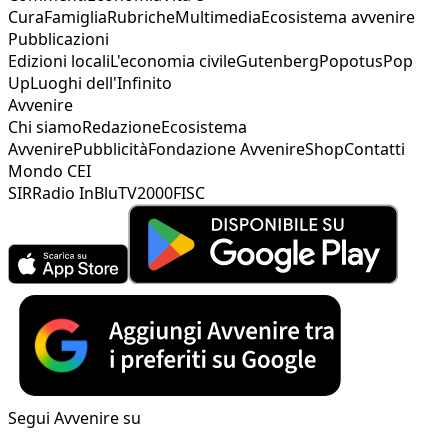
Cura
Famiglia
Rubriche
Multimedia
Ecosistema avvenire
Pubblicazioni
Edizioni locali
L'economia civile
Gutenberg
Popotus
Pop
Up
Luoghi dell'Infinito
Avvenire
Chi siamo
Redazione
Ecosistema
Avvenire
Pubblicità
Fondazione Avvenire
Shop
Contatti
Mondo CEI
SIR
Radio InBlu
TV2000
FISC
Segui Avvenire su