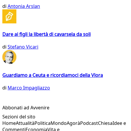
di
Antonia Arslan
Dare ai figli la libertà di cavarsela da soli
di
Stefano Vicari
Guardiamo a Ceuta e ricordiamoci della Vlora
di
Marco Impagliazzo
Abbonati ad Avvenire
Sezioni del sito
Home
Attualità
Politica
Mondo
Agorà
Podcast
Chiesa
Idee e
Commenti
Economia
Vita e