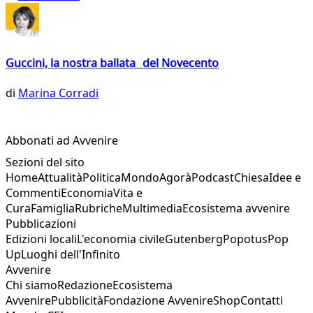
Guccini, la nostra ballata del Novecento
di
Marina Corradi
Abbonati ad Avvenire
Sezioni del sito
Home
Attualità
Politica
Mondo
Agorà
Podcast
Chiesa
Idee e
Commenti
Economia
Vita e
Cura
Famiglia
Rubriche
Multimedia
Ecosistema avvenire
Pubblicazioni
Edizioni locali
L'economia civile
Gutenberg
Popotus
Pop
Up
Luoghi dell'Infinito
Avvenire
Chi siamo
Redazione
Ecosistema
Avvenire
Pubblicità
Fondazione Avvenire
Shop
Contatti