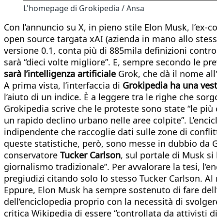
L'homepage di Grokipedia / Ansa
Con l’annuncio su X, in pieno stile Elon Musk, l’ex-c
open source targata xAI (azienda in mano allo stess
versione 0.1, conta più di 885mila definizioni contro
sarà “dieci volte migliore”. E, sempre secondo le pr
sarà l’intelligenza artificiale
Grok, che dà il nome all
A prima vista, l’interfaccia di
Grokipedia ha una ves
l’aiuto di un indice. È a leggere tra le righe che so
Grokipedia scrive che le proteste sono state “le più 
un rapido declino urbano nelle aree colpite”. L’encic
indipendente che raccoglie dati sulle zone di confli
queste statistiche, però, sono messe in dubbio da Gro
conservatore
Tucker Carlson
, sul portale di Musk si
giornalismo tradizionale”. Per avvalorare la tesi, l’
pregiudizi citando solo lo stesso Tucker Carlson. 
Eppure, Elon Musk ha sempre sostenuto di fare dell’i
dell’enciclopedia proprio con la necessità di svolger
critica Wikipedia di essere “controllata da attivist