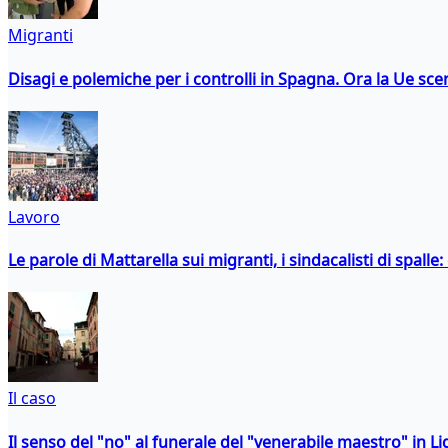
Migranti
Disagi e polemiche per i controlli in Spagna. Ora la Ue 
Lavoro
Le parole di Mattarella sui migranti, i sindacalisti di spalle
Il caso
Il senso del "no" al funerale del "venerabile maestro" in Li