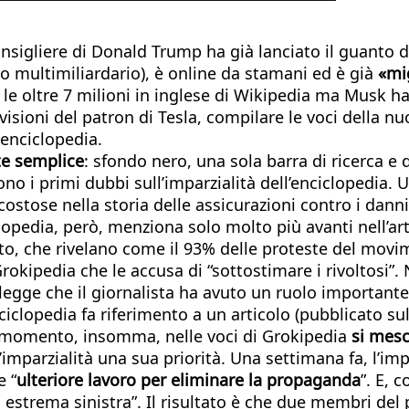
onsigliere di Donald Trump ha già lanciato il guanto d
o multimiliardario), è online da stamani ed è già
«mi
 le oltre 7 milioni in inglese di Wikipedia ma Musk h
evisioni del patron di Tesla, compilare le voci della 
'enciclopedia.
te semplice
: sfondo nero, una sola barra di ricerca e 
rgono i primi dubbi sull’imparzialità dell’enciclopedia
costose nella storia delle assicurazioni contro i danni
lopedia, però, menziona solo molto più avanti nell’art
tto, che rivelano come il 93% delle proteste del movi
kipedia che le accusa di “sottostimare i rivoltosi”. No
 legge che il giornalista ha avuto un ruolo importante
enciclopedia fa riferimento a un articolo (pubblicato 
Al momento, insomma, nelle voci di Grokipedia
si mesc
mparzialità una sua priorità. Una settimana fa, l’impr
e “
ulteriore lavoro per eliminare la propaganda
”. E, 
i di estrema sinistra”. Il risultato è che due membri 