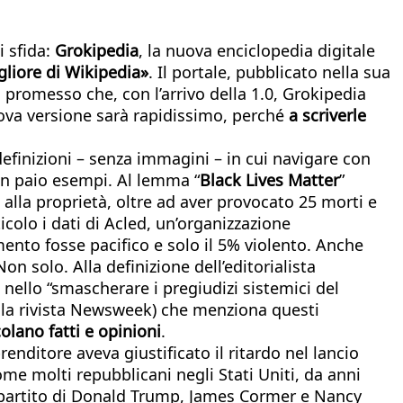
i sfida:
Grokipedia
, la nuova enciclopedia digitale
gliore di Wikipedia»
. Il portale, pubblicato nella sua
a promesso che, con l’arrivo della 1.0, Grokipedia
nuova versione sarà rapidissimo, perché
a scriverle
definizioni – senza immagini – in cui navigare con
. Un paio esempi. Al lemma “
Black Lives Matter
”
 alla proprietà, oltre ad aver provocato 25 morti e
icolo i dati di Acled, un’organizzazione
mento fosse pacifico e solo il 5% violento. Anche
n solo. Alla definizione dell’editorialista
 nello “smascherare i pregiudizi sistemici del
sulla rivista Newsweek) che menziona questi
olano fatti e opinioni
.
enditore aveva giustificato il ritardo nel lancio
come molti repubblicani negli Stati Uniti, da anni
del partito di Donald Trump, James Cormer e Nancy