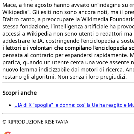
Mace, a fine agosto hanno avviato un’indagine su «m
Wikipedia”. Gli esiti non sono ancora noti, ma il pre
D’altro canto, a preoccupare la Wikimedia Foundation
stessa fondazione, l’intelligenza artificiale ha prov
accessi a Wikipedia non sono utenti o redattori ma i
addestrare le IA, costringendo l’enciclopedia a sost
i lettori e i volontari che compilano l’enciclopedia 
pensata al contrario per espandersi rapidamente. Mu
pratica, quando un utente cerca una voce assente nel 
nuovo lemma indicizzabile dai motori di ricerca. Anc
restano gli algoritmi. Non senza i loro pregiudizi.
Scopri anche
L'IA di X "spoglia" le donne: così la Ue ha reagito e 
© RIPRODUZIONE RISERVATA