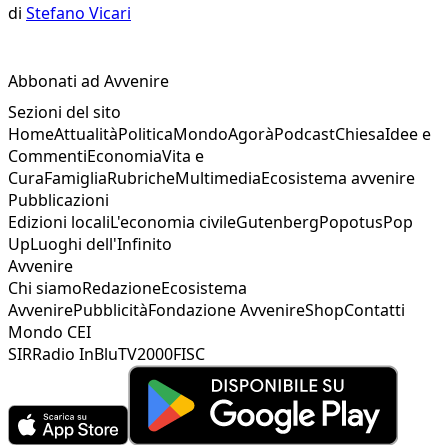
di
Stefano Vicari
Abbonati ad Avvenire
Sezioni del sito
Home
Attualità
Politica
Mondo
Agorà
Podcast
Chiesa
Idee e
Commenti
Economia
Vita e
Cura
Famiglia
Rubriche
Multimedia
Ecosistema avvenire
Pubblicazioni
Edizioni locali
L'economia civile
Gutenberg
Popotus
Pop
Up
Luoghi dell'Infinito
Avvenire
Chi siamo
Redazione
Ecosistema
Avvenire
Pubblicità
Fondazione Avvenire
Shop
Contatti
Mondo CEI
SIR
Radio InBlu
TV2000
FISC