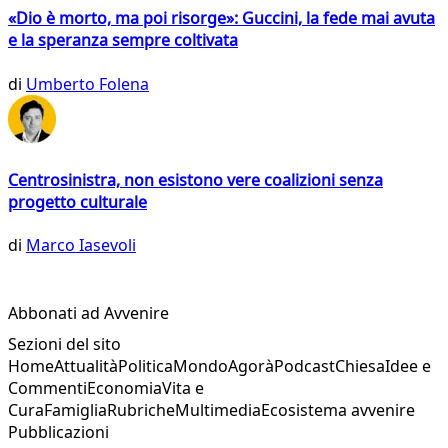
«Dio è morto, ma poi risorge»: Guccini, la fede mai avuta
e la speranza sempre coltivata
di
Umberto Folena
Centrosinistra, non esistono vere coalizioni senza
progetto culturale
di
Marco Iasevoli
Abbonati ad Avvenire
Sezioni del sito
Home
Attualità
Politica
Mondo
Agorà
Podcast
Chiesa
Idee e
Commenti
Economia
Vita e
Cura
Famiglia
Rubriche
Multimedia
Ecosistema avvenire
Pubblicazioni