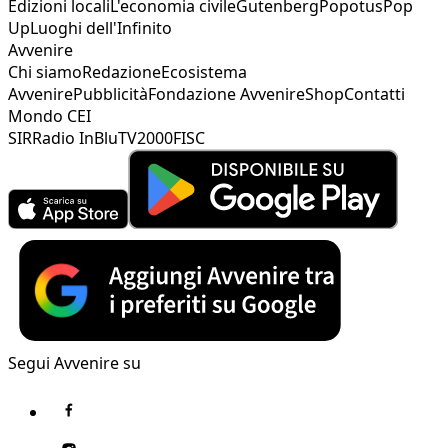
Edizioni locali
L'economia civile
Gutenberg
Popotus
Pop
Up
Luoghi dell'Infinito
Avvenire
Chi siamo
Redazione
Ecosistema
Avvenire
Pubblicità
Fondazione Avvenire
Shop
Contatti
Mondo CEI
SIR
Radio InBlu
TV2000
FISC
Segui Avvenire su