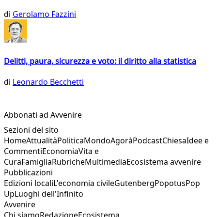
di
Gerolamo Fazzini
Delitti, paura, sicurezza e voto: il diritto alla statistica
di
Leonardo Becchetti
Abbonati ad Avvenire
Sezioni del sito
Home
Attualità
Politica
Mondo
Agorà
Podcast
Chiesa
Idee e
Commenti
Economia
Vita e
Cura
Famiglia
Rubriche
Multimedia
Ecosistema avvenire
Pubblicazioni
Edizioni locali
L'economia civile
Gutenberg
Popotus
Pop
Up
Luoghi dell'Infinito
Avvenire
Chi siamo
Redazione
Ecosistema