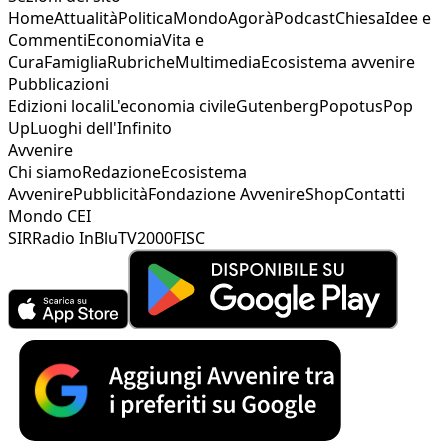
Home
Attualità
Politica
Mondo
Agorà
Podcast
Chiesa
Idee e
Commenti
Economia
Vita e
Cura
Famiglia
Rubriche
Multimedia
Ecosistema avvenire
Pubblicazioni
Edizioni locali
L'economia civile
Gutenberg
Popotus
Pop
Up
Luoghi dell'Infinito
Avvenire
Chi siamo
Redazione
Ecosistema
Avvenire
Pubblicità
Fondazione Avvenire
Shop
Contatti
Mondo CEI
SIR
Radio InBlu
TV2000
FISC