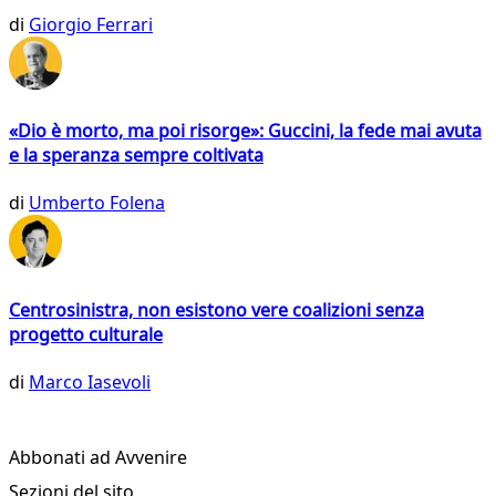
di
Giorgio Ferrari
«Dio è morto, ma poi risorge»: Guccini, la fede mai avuta
e la speranza sempre coltivata
di
Umberto Folena
Centrosinistra, non esistono vere coalizioni senza
progetto culturale
di
Marco Iasevoli
Abbonati ad Avvenire
Sezioni del sito