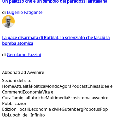
Un palazzo che è un simbolo dei paradossi all'italiana
di
Eugenio Fatigante
La pace disarmata di Rotblat, lo scienziato che lasciò la
bomba atomica
di
Gerolamo Fazzini
Abbonati ad Avvenire
Sezioni del sito
Home
Attualità
Politica
Mondo
Agorà
Podcast
Chiesa
Idee e
Commenti
Economia
Vita e
Cura
Famiglia
Rubriche
Multimedia
Ecosistema avvenire
Pubblicazioni
Edizioni locali
L'economia civile
Gutenberg
Popotus
Pop
Up
Luoghi dell'Infinito