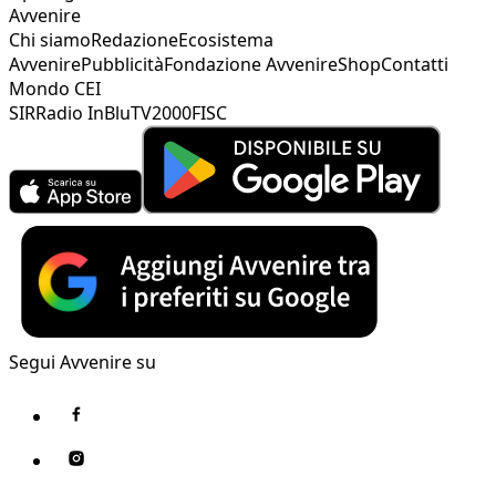
Avvenire
Chi siamo
Redazione
Ecosistema
Avvenire
Pubblicità
Fondazione Avvenire
Shop
Contatti
Mondo CEI
SIR
Radio InBlu
TV2000
FISC
Segui Avvenire su