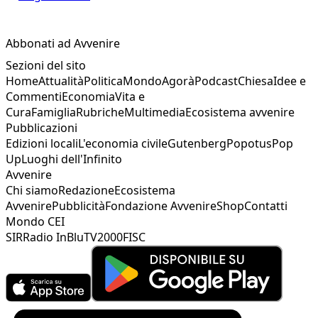
Abbonati ad Avvenire
Sezioni del sito
Home
Attualità
Politica
Mondo
Agorà
Podcast
Chiesa
Idee e
Commenti
Economia
Vita e
Cura
Famiglia
Rubriche
Multimedia
Ecosistema avvenire
Pubblicazioni
Edizioni locali
L'economia civile
Gutenberg
Popotus
Pop
Up
Luoghi dell'Infinito
Avvenire
Chi siamo
Redazione
Ecosistema
Avvenire
Pubblicità
Fondazione Avvenire
Shop
Contatti
Mondo CEI
SIR
Radio InBlu
TV2000
FISC