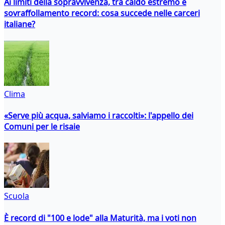
Ai limiti della sopravvivenza, tra caldo estremo e
sovraffollamento record: cosa succede nelle carceri
italiane?
Clima
«Serve più acqua, salviamo i raccolti»: l'appello dei
Comuni per le risaie
Scuola
È record di "100 e lode" alla Maturità, ma i voti non