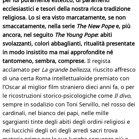
per lui puramente estetico, di paramenti
ecclesiastici e tesori della nostra ricca tradizione
religiosa. Lo si era visto marcatamente, se non
smaccatamente, nella serie
The New Pope
e, più
ancora, nel seguito
The Young Pope
: abiti
svolazzanti, colori abbaglianti, ritualità presentate
in modo insistito ma mai approfondite né
tantomeno, sembra, comprese.
Il regista
acclamato per
La grande bellezza
, riuscito affresco
di una certa Roma intellettualoide premiato con
l’Oscar al miglior film straniero dieci anni fa, o per
le ricostruzioni storico-psicologiche come
Il divo
,
sempre in sodalizio con Toni Servillo, nel rosso dei
cardinali, nel bianco dei papi, nelle mille
sgargianti tinte degli abiti degli ordini religiosi e
nei luccichii degli ori degli arredi sacri trova