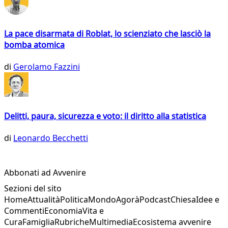
La pace disarmata di Roblat, lo scienziato che lasciò la
bomba atomica
di
Gerolamo Fazzini
Delitti, paura, sicurezza e voto: il diritto alla statistica
di
Leonardo Becchetti
Abbonati ad Avvenire
Sezioni del sito
Home
Attualità
Politica
Mondo
Agorà
Podcast
Chiesa
Idee e
Commenti
Economia
Vita e
Cura
Famiglia
Rubriche
Multimedia
Ecosistema avvenire