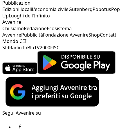
Pubblicazioni
Edizioni locali
L'economia civile
Gutenberg
Popotus
Pop
Up
Luoghi dell'Infinito
Avvenire
Chi siamo
Redazione
Ecosistema
Avvenire
Pubblicità
Fondazione Avvenire
Shop
Contatti
Mondo CEI
SIR
Radio InBlu
TV2000
FISC
Segui Avvenire su