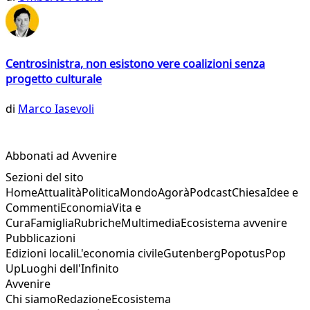
Centrosinistra, non esistono vere coalizioni senza
progetto culturale
di
Marco Iasevoli
Abbonati ad Avvenire
Sezioni del sito
Home
Attualità
Politica
Mondo
Agorà
Podcast
Chiesa
Idee e
Commenti
Economia
Vita e
Cura
Famiglia
Rubriche
Multimedia
Ecosistema avvenire
Pubblicazioni
Edizioni locali
L'economia civile
Gutenberg
Popotus
Pop
Up
Luoghi dell'Infinito
Avvenire
Chi siamo
Redazione
Ecosistema