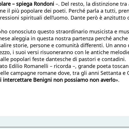
opolare – spiega Rondoni
–. Del resto, la distinzione tr
e il più popolare dei poeti. Perché parla a tutti, pren
essioni spirituali dell’uomo. Dante però è anzitutto c
«ho conosciuto questo straordinario musicista e music
gnese aleggia in questa nostra partenza perché anche l
alire storie, persone e comunità differenti. Un anno 
ezzo, i suoi versi risuoneranno con le antiche melodi
alle popolari feste dantesche di pastori e contadini.
ato Edilio Romanelli – ricorda –, grande poeta tosca
elle campagne romane dove, tra gli anni Settanta e Ot
i intercettare Benigni non possiamo non averlo
».