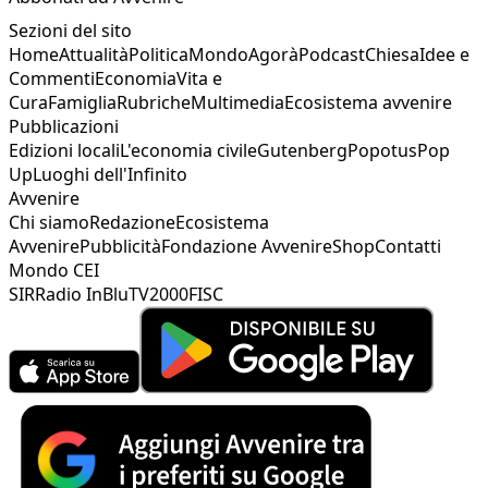
Sezioni del sito
Home
Attualità
Politica
Mondo
Agorà
Podcast
Chiesa
Idee e
Commenti
Economia
Vita e
Cura
Famiglia
Rubriche
Multimedia
Ecosistema avvenire
Pubblicazioni
Edizioni locali
L'economia civile
Gutenberg
Popotus
Pop
Up
Luoghi dell'Infinito
Avvenire
Chi siamo
Redazione
Ecosistema
Avvenire
Pubblicità
Fondazione Avvenire
Shop
Contatti
Mondo CEI
SIR
Radio InBlu
TV2000
FISC