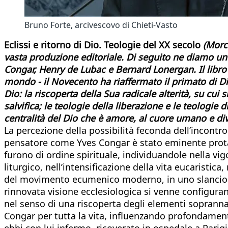
Bruno Forte, arcivescovo di Chieti-Vasto
Eclissi e ritorno di Dio. Teologie del XX secolo
(Morce
vasta produzione editoriale. Di seguito ne diamo un’a
Congar, Henry de Lubac e Bernard Lonergan. Il libro i
mondo - il Novecento ha riaffermato il primato di Dio 
Dio: la riscoperta della Sua radicale alterità, su cui 
salvifica; le teologie della liberazione e le teologie di
centralità del Dio che è amore, al cuore umano e div
La percezione della possibilità feconda dell’incontr
pensatore come Yves Congar è stato eminente protag
furono di ordine spirituale, individuandole nella v
liturgico, nell’intensificazione della vita eucaristica,
del movimento ecumenico moderno, in uno slancio - i
rinnovata visione ecclesiologica si venne configur
nel senso di una riscoperta degli elementi sopranna
Congar per tutta la vita, influenzando profondamente
ebbi con lui infermo, ricoverato in ospedale a Parigi