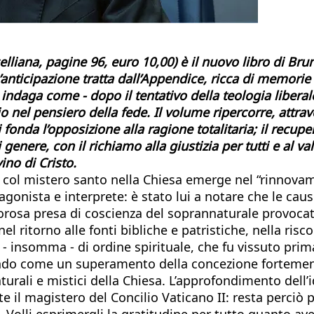
lliana, pagine 96, euro 10,00) è il nuovo libro di Bru
nticipazione tratta dall’Appendice, ricca di memorie p
ndaga come - dopo il tentativo della teologia liberale
nel pensiero della fede. Il volume ripercorre, attraver
si fonda l’opposizione alla ragione totalitaria; il recup
 genere, con il richiamo alla giustizia per tutti e al val
ino di Cristo.
o col mistero santo nella Chiesa emerge nel “rinnovam
onista e interprete: è stato lui a notare che le cau
igorosa presa di coscienza del soprannaturale provoc
 nel ritorno alle fonti bibliche e patristiche, nella ris
nsomma - di ordine spirituale, che fu vissuto prima 
ando come un superamento della concezione fortemente
turali e mistici della Chiesa. L’approfondimento del
 il magistero del Concilio Vaticano II: resta perciò p
. Volli esprimergli la gratitudine per tutto quanto ave