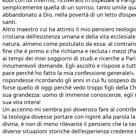
semplicemente quella di un sorriso, tanto umile qu
abbandonato a Dio, nella povertà di un letto d’osp
santi.
Altro maestro cui ha attinto il mio pensiero teologi
cristiana dell’esistenza umana e della vita ecclesia
natura, almeno come postulato da essa: al contrario, 
fine che è primo e che richiama e recluta i mezzi (Pa
ai tempi dei miei soggiorni di studi e ricerche a Par
innumerevoli domande. Egli ascoltò e rispose a tutt
pace perché ho fatto la mia confessione generale!». A
rispondesse ricordando gli anni in cui fu sospeso da
forse quello di oggi perché vedo troppi figli della
sua grandezza: uomo di immense conoscenze, egli me
sua vita intera!
Un accenno mi sembra poi doveroso fare al contribu
la teologia dovesse portare con rigore alla parola la 
divina, è non di meno rilevante il pensiero che la 
diverse situazioni storiche dell’esperienza credente n