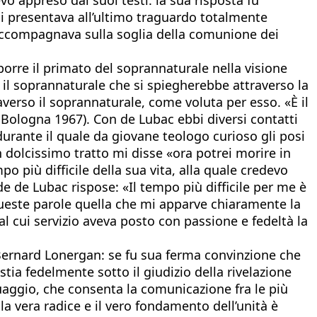
i presentava all’ultimo traguardo totalmente
 accompagnava sulla soglia della comunione dei
porre il primato del soprannaturale nella visione
è il soprannaturale che si spiegherebbe attraverso la
averso il soprannaturale, come voluta per esso. «È il
, Bologna 1967). Con de Lubac ebbi diversi contatti
 durante il quale da giovane teologo curioso gli posi
 dolcissimo tratto mi disse «ora potrei morire in
o più difficile della sua vita, alla quale credevo
e de Lubac rispose: «Il tempo più difficile per me è
queste parole quella che mi apparve chiaramente la
 cui servizio aveva posto con passione e fedeltà la
Bernard Lonergan: se fu sua ferma convinzione che
stia fedelmente sotto il giudizio della rivelazione
uaggio, che consenta la comunicazione fra le più
 la vera radice e il vero fondamento dell’unità è