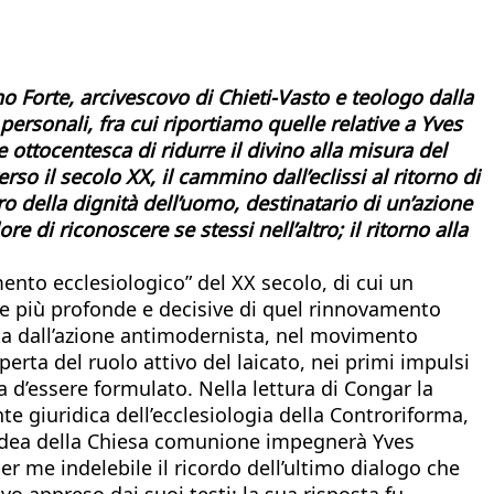
no Forte, arcivescovo di Chieti-Vasto e teologo dalla
ersonali, fra cui riportiamo quelle relative a Yves
 ottocentesca di ridurre il divino alla misura del
so il secolo XX, il cammino dall’eclissi al ritorno di
ero della dignità dell’uomo, destinatario di un’azione
ore di riconoscere se stessi nell’altro; il ritorno alla
ento ecclesiologico” del XX secolo, di cui un
se più profonde e decisive di quel rinnovamento
ata dall’azione antimodernista, nel movimento
coperta del ruolo attivo del laicato, nei primi impulsi
d’essere formulato. Nella lettura di Congar la
 giuridica dell’ecclesiologia della Controriforma,
l’idea della Chiesa comunione impegnerà Yves
er me indelebile il ricordo dell’ultimo dialogo che
vo appreso dai suoi testi: la sua risposta fu