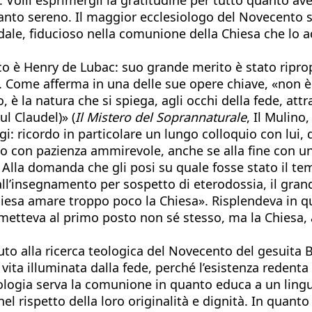
anto sereno. Il maggior ecclesiologo del Novecento s
edale, fiducioso nella comunione della Chiesa che lo
co è Henry de Lubac: suo grande merito è stato ripro
le. Come afferma in una delle sue opere chiave, «non 
è la natura che si spiega, agli occhi della fede, attr
ul Claudel)» (
Il Mistero del Soprannaturale
, Il Mulino
igi: ricordo in particolare un lungo colloquio con lui,
o con pazienza ammirevole, anche se alla fine con un
lla domanda che gli posi su quale fosse stato il temp
ll’insegnamento per sospetto di eterodossia, il grand
 Chiesa amare troppo poco la Chiesa». Risplendeva in 
tteva al primo posto non sé stesso, ma la Chiesa, al
to alla ricerca teologica del Novecento del gesuita 
vita illuminata dalla fede, perché l’esistenza redenta 
teologia serva la comunione in quanto educa a un ling
el rispetto della loro originalità e dignità. In quanto