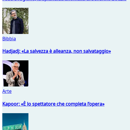
Bibbia
Hadjadj: «La salvezza è alleanza, non salvataggio»
Arte
Kapoor: «È lo spettatore che completa l’opera»