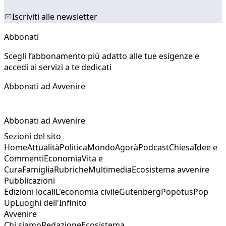
Iscriviti alle newsletter
Abbonati
Scegli l’abbonamento più adatto alle tue esigenze e
accedi ai servizi a te dedicati
Abbonati ad Avvenire
Abbonati ad Avvenire
Sezioni del sito
Home
Attualità
Politica
Mondo
Agorà
Podcast
Chiesa
Idee e
Commenti
Economia
Vita e
Cura
Famiglia
Rubriche
Multimedia
Ecosistema avvenire
Pubblicazioni
Edizioni locali
L'economia civile
Gutenberg
Popotus
Pop
Up
Luoghi dell'Infinito
Avvenire
Chi siamo
Redazione
Ecosistema