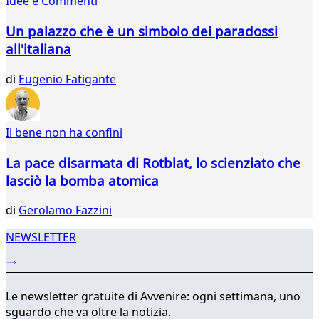
Idee e Commenti
25
26
Un palazzo che è un simbolo dei paradossi
27
all'italiana
28
29
di
Eugenio Fatigante
30
31
32
33
Il bene non ha confini
...
La pace disarmata di Rotblat, lo scienziato che
747
748
lasciò la bomba atomica
di
Gerolamo Fazzini
NEWSLETTER
Le newsletter gratuite di Avvenire: ogni settimana, uno
sguardo che va oltre la notizia.