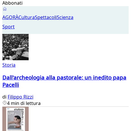
Abbonati
Cultura
AGORÀ
Cultura
Spettacoli
Scienza
Sport
Storia
Dall'archeologia alla pastorale: un inedito papa
Pacelli
di
Filippo Rizzi
4 min di lettura