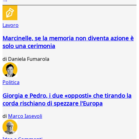
5
6
7
Lavoro
8
9
Marcinelle, se la memoria non diventa azione è
10
solo una cerimonia
11
12
di
Daniela Fumarola
13
14
15
16
Politica
17
18
Giorgia e Pedro, i due «opposti» che tirando la
19
corda rischiano di spezzare l'Europa
20
21
di
Marco Iasevoli
22
23
24