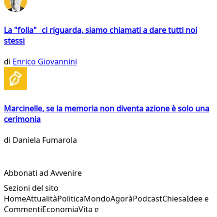
La "folla" ci riguarda, siamo chiamati a dare tutti noi
stessi
di
Enrico Giovannini
Marcinelle, se la memoria non diventa azione è solo una
cerimonia
di
Daniela Fumarola
Abbonati ad Avvenire
Sezioni del sito
Home
Attualità
Politica
Mondo
Agorà
Podcast
Chiesa
Idee e
Commenti
Economia
Vita e