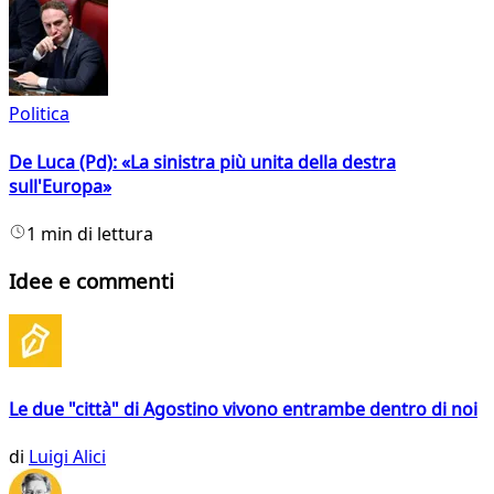
Politica
De Luca (Pd): «La sinistra più unita della destra
sull'Europa»
1 min di lettura
Idee e commenti
Le due "città" di Agostino vivono entrambe dentro di noi
di
Luigi Alici