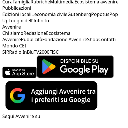
Cura
Famiglia
Rubriche
Multimedia
Ecosistema avvenire
Pubblicazioni
Edizioni locali
L'economia civile
Gutenberg
Popotus
Pop
Up
Luoghi dell'Infinito
Avvenire
Chi siamo
Redazione
Ecosistema
Avvenire
Pubblicità
Fondazione Avvenire
Shop
Contatti
Mondo CEI
SIR
Radio InBlu
TV2000
FISC
Segui Avvenire su