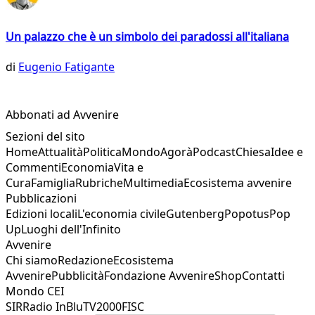
Un palazzo che è un simbolo dei paradossi all'italiana
di
Eugenio Fatigante
Abbonati ad Avvenire
Sezioni del sito
Home
Attualità
Politica
Mondo
Agorà
Podcast
Chiesa
Idee e
Commenti
Economia
Vita e
Cura
Famiglia
Rubriche
Multimedia
Ecosistema avvenire
Pubblicazioni
Edizioni locali
L'economia civile
Gutenberg
Popotus
Pop
Up
Luoghi dell'Infinito
Avvenire
Chi siamo
Redazione
Ecosistema
Avvenire
Pubblicità
Fondazione Avvenire
Shop
Contatti
Mondo CEI
SIR
Radio InBlu
TV2000
FISC