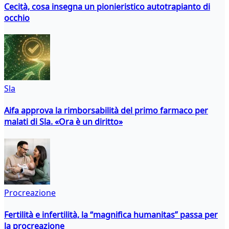
Cecità, cosa insegna un pionieristico autotrapianto di
occhio
Sla
Aifa approva la rimborsabilità del primo farmaco per
malati di Sla. «Ora è un diritto»
Procreazione
Fertilità e infertilità, la “magnifica humanitas” passa per
la procreazione