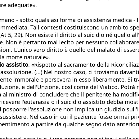
cure adeguate».
imano - sotto qualsiasi forma di assistenza medica - l
mmediata. Tali contesti costituiscono un ambito speci
5, 29). Non esiste il diritto al suicidio né quello all'e
e. Non è pertanto mai lecito per nessuno collaborare
ioni. L'unico vero diritto è quello del malato di ess
lla morte naturale».
o assistito
. «Rispetto al sacramento della Riconciliaz
l'assoluzione. (...) Nel nostro caso, ci troviamo davan
ente immorale e persevera in esso liberamente. Si tr
luzione, e dell'Unzione, così come del Viatico. Potrà 
 al ministro di concludere che il penitente ha modif
icevere l'eutanasia o il suicidio assistito debba mostr
 di posporre l'assoluzione non implica un giudizio sull
ussistere. Nel caso in cui il paziente fosse ormai pr
 pentimento a partire da qualche segno dato anterio
che nel caso in cui una persona non si trovi nelle co