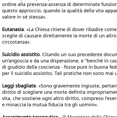
ordine alla presenza-assenza di determinate funzioni
questo approccio, quando la qualità della vita appa
valore in sé stessa».
Eutanasia
. «La Chiesa ritiene di dover ribadire com
sceglie di causare direttamente la morte di un altro
circostanza».
Suicidio assistito
. Citando un suo precedente docum
un'angoscia e da una disperazione, e "benché in casi
di giudizio della coscienza - fosse pure in buona fe
per il suicidio assistito. Tali pratiche non sono mai
Leggi sbagliate
. «Sono gravemente ingiuste, pertanto,
diritto di scegliere una morte definita impropriament
vita, che sostiene ogni altro diritto, compreso l'ese
e minaccia la mutua fiducia tra gli uomini».
Accanimento terapeutico
. «Il Magistero della Chies