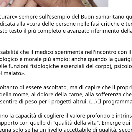
«curare» sempre sull’esempio del Buon Samaritano que
ata alla «cura delle persone nelle fasi critiche e ter
esto testo il più completo e avanzato riferimento della
nsabilità che il medico sperimenta nell'incontro con il
pologico e morale più ampio: anche quando la guarig
 funzioni fisiologiche essenziali del corpo), psicolog
l malato».
anto di essere ascoltato, ma di capire che il proprio 
ella morte, al dolore della carne, alla sofferenza ch
a sentire di peso per i progetti altrui. (...) Il progr
ano la capacità di cogliere il valore profondo e intrin
orto con quello di "qualità della vita". Emerge qui un
egna solo se ha un livello accettabile di qualità, secon