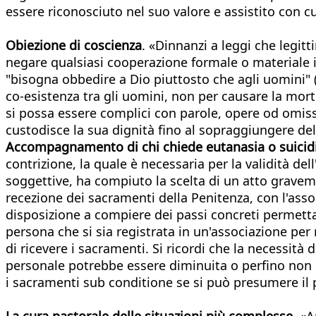
essere riconosciuto nel suo valore e assistito con 
Obiezione di coscienza
. «Dinnanzi a leggi che legitt
negare qualsiasi cooperazione formale o materiale i
"bisogna obbedire a Dio piuttosto che agli uomini" (At 
co-esistenza tra gli uomini, non per causare la mort
si possa essere complici con parole, opere od omiss
custodisce la sua dignità fino al sopraggiungere de
Accompagnamento di chi chiede eutanasia o suicidi
contrizione, la quale è necessaria per la validità del
soggettive, ha compiuto la scelta di un atto gravem
recezione dei sacramenti della Penitenza, con l'asso
disposizione a compiere dei passi concreti permetta
persona che si sia registrata in un'associazione per r
di ricevere i sacramenti. Si ricordi che la necessità
personale potrebbe essere diminuita o perfino non s
i sacramenti sub conditione se si può presumere il
La cura pastorale delle situazioni più complesse.
«An