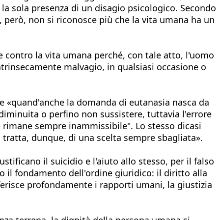
n la sola presenza di un disagio psicologico. Secondo
, però, non si riconosce più che la vita umana ha un
e contro la vita umana perché, con tale atto, l'uomo
intrinsecamente malvagio, in qualsiasi occasione o
che «quand'anche la domanda di eutanasia nasca da
iminuita o perfino non sussistere, tuttavia l'errore
sé rimane sempre inammissibile". Lo stesso dicasi
i tratta, dunque, di una scelta sempre sbagliata».
ificano il suicidio e l'aiuto allo stesso, per il falso
il fondamento dell'ordine giuridico: il diritto alla
 ferisce profondamente i rapporti umani, la giustizia
tenza terrena, la dignità della persona umana si