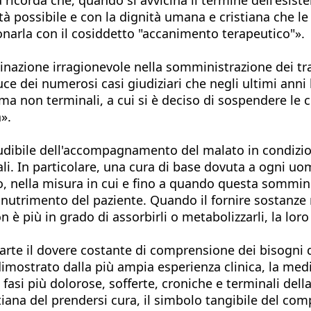
à possibile e con la dignità umana e cristiana che le 
zionarla con il cosiddetto "accanimento terapeutico"».
tinazione irragionevole nella somministrazione dei t
uce dei numerosi casi giudiziari che negli ultimi anni
, ma non terminali, a cui si è deciso di sospendere le
».
udibile dell'accompagnamento del malato in condizioni
iali. In particolare, una cura di base dovuta a ogni uo
 nella misura in cui e fino a quando questa somminis
 nutrimento del paziente. Quando il fornire sostanze nu
 è più in grado di assorbirli o metabolizzarli, la lo
 parte il dovere costante di comprensione dei bisogni d
e dimostrato dalla più ampia esperienza clinica, la me
fasi più dolorose, sofferte, croniche e terminali dell
tiana del prendersi cura, il simbolo tangibile del com