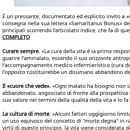
È un pressante, documentato ed esplicito invito a 
consegna nella sua lettera «Samaritanus Bonus» dedic
principali scorrendo l’articolato indice, che fa di qu
COMPLETO
Curare sempre
. «La cura della vita è la prima respo
guarire l'ammalato, essendo il suo orizzonte antro
l'accompagnamento medico-infermieristico (cura delle
l'opposto costituirebbe un disumano abbandono de
Il «cuore che vede».
«Ogni malato ha bisogno non solt
abbandonato, angosciato di fronte alla prospettiva d
suo valore nei termini della qualità della vita e lo f
La cultura di morte
. «Alcuni fattori oggigiorno limit
un uso equivoco del concetto di "morte degna" in rapp
virtù di questo principio, la vita viene considerata d