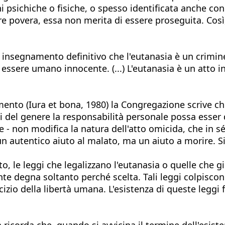
 psichiche o fisiche, o spesso identificata anche co
re povera, essa non merita di essere proseguita. Così
e insegnamento definitivo che l'eutanasia è un crimin
 essere umano innocente. (...) L'eutanasia è un atto 
ento (Iura et bona, 1980) la Congregazione scrive 
 del genere la responsabilità personale possa esser d
de - non modifica la natura dell'atto omicida, che in 
 un autentico aiuto al malato, ma un aiuto a morire. S
 le leggi che legalizzano l'eutanasia o quelle che giust
e degna soltanto perché scelta. Tali leggi colpiscono 
rcizio della libertà umana. L'esistenza di queste leggi
a ricorda che, quando si avvicina il termine dell'esis