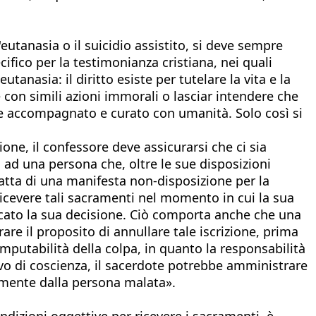
'eutanasia o il suicidio assistito, si deve sempre
fico per la testimonianza cristiana, nei quali
utanasia: il diritto esiste per tutelare la vita e la
 con simili azioni immorali o lasciar intendere che
ere accompagnato e curato con umanità. Solo così si
ione, il confessore deve assicurarsi che ci sia
ti ad una persona che, oltre le sue disposizioni
atta di una manifesta non-disposizione per la
ricevere tali sacramenti nel momento in cui la sua
icato la sua decisione. Ciò comporta anche che una
are il proposito di annullare tale iscrizione, prima
'imputabilità della colpa, in quanto la responsabilità
ivo di coscienza, il sacerdote potrebbe amministrare
rmente dalla persona malata».
ndizioni oggettive per ricevere i sacramenti, è