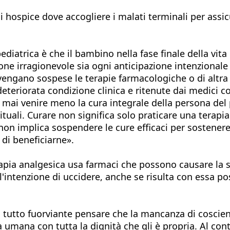
egli hospice dove accogliere i malati terminali per as
diatrica è che il bambino nella fase finale della vita 
ne irragionevole sia ogni anticipazione intenzionale d
engano sospese le terapie farmacologiche o di altra n
eteriorata condizione clinica e ritenute dai medici c
 mai venire meno la cura integrale della persona del
pirituali. Curare non significa solo praticare una tera
n implica sospendere le cure efficaci per sostenere le
 di beneficiarne».
rapia analgesica usa farmaci che possono causare la so
l'intenzione di uccidere, anche se risulta con essa
l tutto fuorviante pensare che la mancanza di coscie
 umana con tutta la dignità che gli è propria. Al con