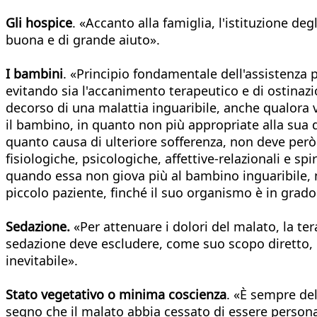
Gli hospice
. «Accanto alla famiglia, l'istituzione d
buona e di grande aiuto».
I bambini
. «Principio fondamentale dell'assistenza pe
evitando sia l'accanimento terapeutico e di ostinazio
decorso di una malattia inguaribile, anche qualora v
il bambino, in quanto non più appropriate alla sua d
quanto causa di ulteriore sofferenza, non deve però
fisiologiche, psicologiche, affettive-relazionali e s
quando essa non giova più al bambino inguaribile, no
piccolo paziente, finché il suo organismo è in grado
Sedazione.
«Per attenuare i dolori del malato, la te
sedazione deve escludere, come suo scopo diretto, 
inevitabile».
Stato vegetativo o minima coscienza
. «È sempre de
segno che il malato abbia cessato di essere persona