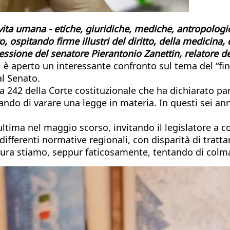
ita umana - etiche, giuridiche, mediche, antropologich
o, ospitando firme illustri del diritto, della medicina, d
iflessione del senatore Pierantonio Zanettin, relatore d
i è aperto un interessante confronto sul tema del “fin
al Senato.
a 242 della Corte costituzionale che ha dichiarato par
ando di varare una legge in materia. In questi sei anni
ultima nel maggio scorso, invitando il legislatore a co
 differenti normative regionali, con disparità di tratt
latura stiamo, seppur faticosamente, tentando di colma