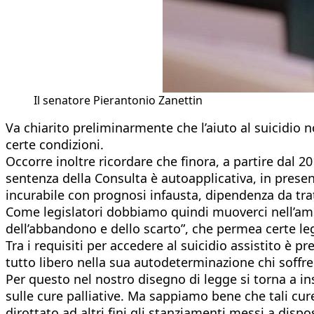
Il senatore Pierantonio Zanettin
Va chiarito preliminarmente che l’aiuto al suicidio
certe condizioni.
Occorre inoltre ricordare che finora, a partire dal 20
sentenza della Consulta è autoapplicativa, in presenz
incurabile con prognosi infausta, dipendenza da tra
Come legislatori dobbiamo quindi muoverci nell’ambit
dell’abbandono e dello scarto”, che permea certe leg
Tra i requisiti per accedere al suicidio assistito è 
tutto libero nella sua autodeterminazione chi soffr
Per questo nel nostro disegno di legge si torna a ins
sulle cure palliative. Ma sappiamo bene che tali cu
dirottato ad altri fini gli stanziamenti messi a dispo