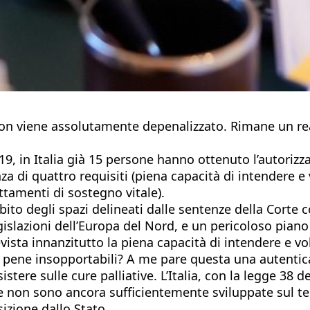
 non viene assolutamente depenalizzato. Rimane un re
19, in Italia già 15 persone hanno ottenuto l’autorizza
a di quattro requisiti (piena capacità di intendere e v
ttamenti di sostegno vitale).
o degli spazi delineati dalle sentenze della Corte co
islazioni dell’Europa del Nord, e un pericoloso piano 
prevista innanzitutto la piena capacità di intendere e 
e pene insopportabili? A me pare questa una autentic
istere sulle cure palliative. L’Italia, con la legge 38
re non sono ancora sufficientemente sviluppate sul t
sizione dallo Stato.