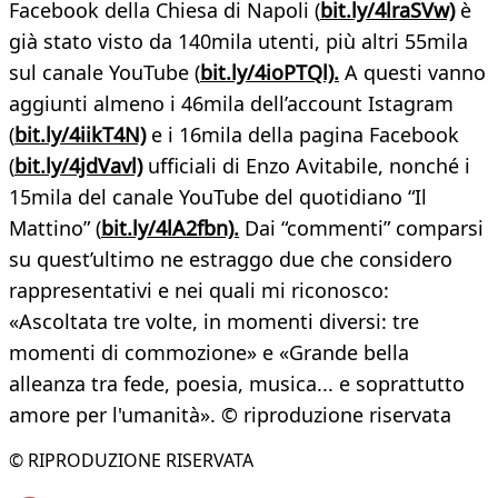
Facebook della Chiesa di Napoli (
bit.ly/4lraSVw)
è
già stato visto da 140mila utenti, più altri 55mila
sul canale YouTube (
bit.ly/4ioPTQl).
A questi vanno
aggiunti almeno i 46mila dell’account Istagram
(
bit.ly/4iikT4N)
e i 16mila della pagina Facebook
(
bit.ly/4jdVavl)
ufficiali di Enzo Avitabile, nonché i
15mila del canale YouTube del quotidiano “Il
Mattino” (
bit.ly/4lA2fbn).
Dai “commenti” comparsi
su quest’ultimo ne estraggo due che considero
rappresentativi e nei quali mi riconosco:
«Ascoltata tre volte, in momenti diversi: tre
momenti di commozione» e «Grande bella
alleanza tra fede, poesia, musica... e soprattutto
amore per l'umanità». © riproduzione riservata
© RIPRODUZIONE RISERVATA