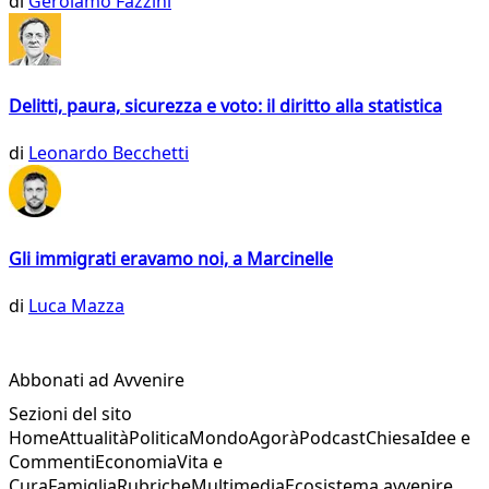
di
Gerolamo Fazzini
Delitti, paura, sicurezza e voto: il diritto alla statistica
di
Leonardo Becchetti
Gli immigrati eravamo noi, a Marcinelle
di
Luca Mazza
Abbonati ad Avvenire
Sezioni del sito
Home
Attualità
Politica
Mondo
Agorà
Podcast
Chiesa
Idee e
Commenti
Economia
Vita e
Cura
Famiglia
Rubriche
Multimedia
Ecosistema avvenire