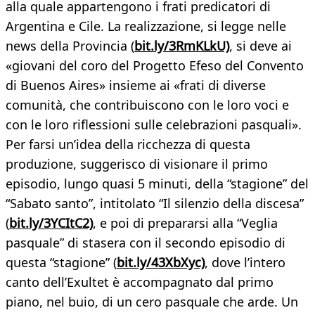
alla quale appartengono i frati predicatori di
Argentina e Cile. La realizzazione, si legge nelle
news della Provincia (
bit.ly/3RmKLkU)
, si deve ai
«giovani del coro del Progetto Efeso del Convento
di Buenos Aires» insieme ai «frati di diverse
comunità, che contribuiscono con le loro voci e
con le loro riflessioni sulle celebrazioni pasquali».
Per farsi un’idea della ricchezza di questa
produzione, suggerisco di visionare il primo
episodio, lungo quasi 5 minuti, della “stagione” del
“Sabato santo”, intitolato “Il silenzio della discesa”
(
bit.ly/3YCItC2)
, e poi di prepararsi alla “Veglia
pasquale” di stasera con il secondo episodio di
questa “stagione” (
bit.ly/43XbXyc)
, dove l’intero
canto dell’Exultet è accompagnato dal primo
piano, nel buio, di un cero pasquale che arde. Un