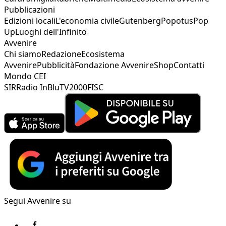
Pubblicazioni
Edizioni locali
L'economia civile
Gutenberg
Popotus
Pop
Up
Luoghi dell'Infinito
Avvenire
Chi siamo
Redazione
Ecosistema
Avvenire
Pubblicità
Fondazione Avvenire
Shop
Contatti
Mondo CEI
SIR
Radio InBlu
TV2000
FISC
Segui Avvenire su