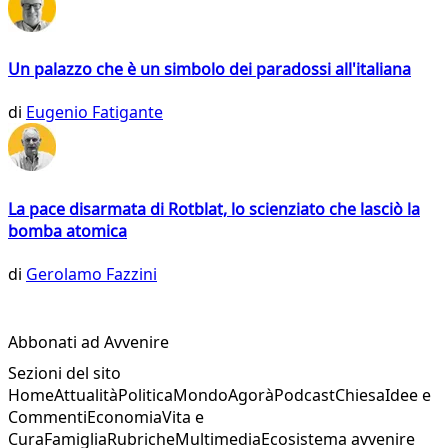
Un palazzo che è un simbolo dei paradossi all'italiana
di
Eugenio Fatigante
La pace disarmata di Rotblat, lo scienziato che lasciò la
bomba atomica
di
Gerolamo Fazzini
Abbonati ad Avvenire
Sezioni del sito
Home
Attualità
Politica
Mondo
Agorà
Podcast
Chiesa
Idee e
Commenti
Economia
Vita e
Cura
Famiglia
Rubriche
Multimedia
Ecosistema avvenire