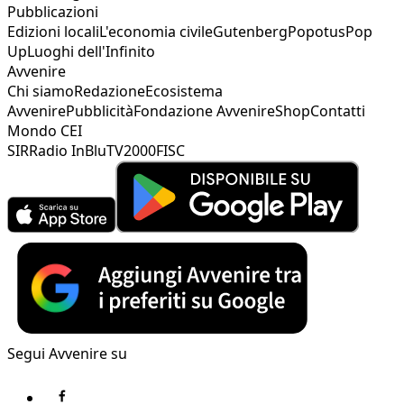
Pubblicazioni
Edizioni locali
L'economia civile
Gutenberg
Popotus
Pop
Up
Luoghi dell'Infinito
Avvenire
Chi siamo
Redazione
Ecosistema
Avvenire
Pubblicità
Fondazione Avvenire
Shop
Contatti
Mondo CEI
SIR
Radio InBlu
TV2000
FISC
Segui Avvenire su