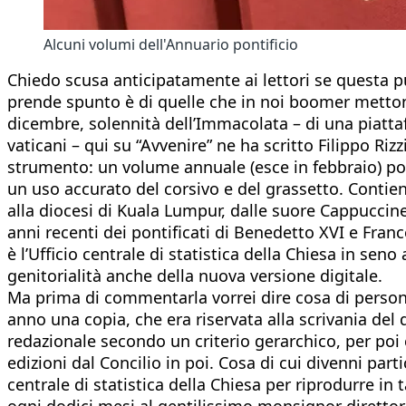
Alcuni volumi dell'Annuario pontificio
Chiedo scusa anticipatamente ai lettori se questa p
prende spunto è di quelle che in noi boomer mettono in
dicembre, solennità dell’Immacolata – di una piattafo
vaticani – qui su “Avvenire” ne ha scritto Filippo Riz
strumento: un volume annuale (esce in febbraio) ponde
un uso accurato del corsivo e del grassetto. Contiene “
alla diocesi di Kuala Lumpur, dalle suore Cappuccine
anni recenti dei pontificati di Benedetto XVI e Fran
è l’Ufficio centrale di statistica della Chiesa in seno
genitorialità anche della nuova versione digitale.
Ma prima di commentarla vorrei dire cosa di personal
anno una copia, che era riservata alla scrivania del 
redazionale secondo un criterio gerarchico, per poi 
edizioni dal Concilio in poi. Cosa di cui divenni par
centrale di statistica della Chiesa per riprodurre in t
ogni dodici mesi al gentilissimo monsignor direttore 