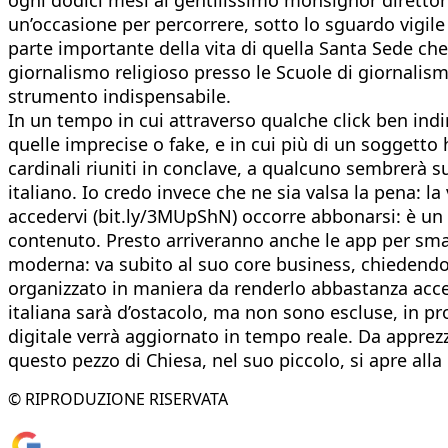
un’occasione per percorrere, sotto lo sguardo vigile 
parte importante della vita di quella Santa Sede che 
giornalismo religioso presso le Scuole di giornalism
strumento indispensabile.
In un tempo in cui attraverso qualche click ben indi
quelle imprecise o fake, e in cui più di un soggett
cardinali riuniti in conclave, a qualcuno sembrerà s
italiano. Io credo invece che ne sia valsa la pena: l
accedervi (bit.ly/3MUpShN) occorre abbonarsi: è un f
contenuto. Presto arriveranno anche le app per sma
moderna: va subito al suo core business, chiedendoc
organizzato in maniera da renderlo abbastanza access
italiana sarà d’ostacolo, ma non sono escluse, in pro
digitale verrà aggiornato in tempo reale. Da apprezz
questo pezzo di Chiesa, nel suo piccolo, si apre alla
© RIPRODUZIONE RISERVATA