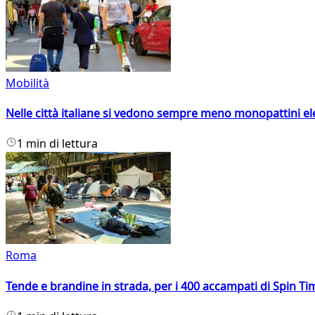
Mobilità
Nelle città italiane si vedono sempre meno monopattini ele
1 min di lettura
Roma
Tende e brandine in strada, per i 400 accampati di Spin T