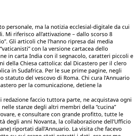
 personale, ma la notizia ecclesial-digitale da cui
 Mi riferisco all’attivazione – dallo scorso 8
”. Gli articoli che l’hanno ripresa dai media
 “vaticanisti” con la versione cartacea dello
 in carta India con il segnacolo, caratteri piccoli e
ni della Chiesa cattolica: dal Dicastero per il clero
ica in Sudafrica. Per le sue prime pagine, negli
lo statuto del vescovo di Roma. Chi cura l’Annuario
Dicastero per la comunicazione, detiene la
ui redazione faccio tuttora parte, ne acquistava ogni
 nelle stanze degli altri membri della “cucina”
ovare, e consultare con grande profitto, tutte le
tà degli anni Novanta, la collaborazione dell’Ufficio
iane) riportati dall’Annuario. La visita che facevo
to su cui erano stati estratti i dati, era per me