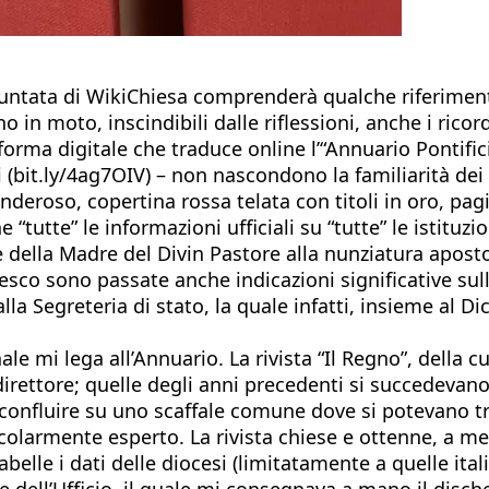
untata di WikiChiesa comprenderà qualche riferimento
 moto, inscindibili dalle riflessioni, anche i ricordi.
rma digitale che traduce online l’“Annuario Pontificio
zi (bit.ly/4ag7OIV) – non nascondono la familiarità dei
roso, copertina rossa telata con titoli in oro, pagine
tutte” le informazioni ufficiali su “tutte” le istituzio
 della Madre del Divin Pastore alla nunziatura apostol
cesco sono passate anche indicazioni significative sul
 alla Segreteria di stato, la quale infatti, insieme al 
e mi lega all’Annuario. La rivista “Il Regno”, della c
direttore; quelle degli anni precedenti si succedevano
confluire su uno scaffale comune dove si potevano tr
ticolarmente esperto. La rivista chiese e ottenne, a me
abelle i dati delle diocesi (limitatamente a quelle ital
dell’Ufficio, il quale mi consegnava a mano il dischet