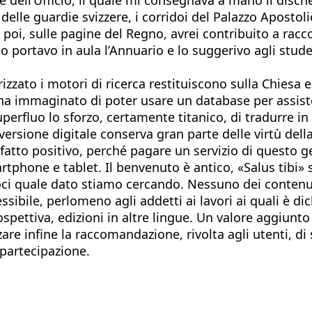
delle guardie svizzere, i corridoi del Palazzo Apostoli
poi, sulle pagine del Regno, avrei contribuito a racco
o portavo in aula l’Annuario e lo suggerivo agli stud
rizzato i motori di ricerca restituiscono sulla Chies
o ha immaginato di poter usare un database per assis
uperfluo lo sforzo, certamente titanico, di tradurre i
a versione digitale conserva gran parte delle virtù del
atto positivo, perché pagare un servizio di questo gen
rtphone e tablet. Il benvenuto è antico, «Salus tibi
i quale dato stiamo cercando. Nessuno dei contenuti 
ibile, perlomeno agli addetti ai lavori ai quali è di
spettiva, edizioni in altre lingue. Un valore aggiunto
are infine la raccomandazione, rivolta agli utenti, d
 partecipazione.