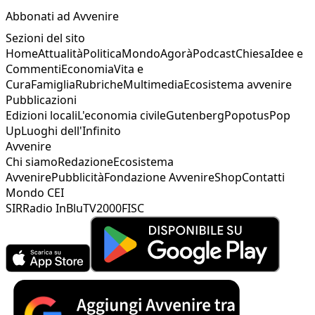
Abbonati ad Avvenire
Sezioni del sito
Home
Attualità
Politica
Mondo
Agorà
Podcast
Chiesa
Idee e
Commenti
Economia
Vita e
Cura
Famiglia
Rubriche
Multimedia
Ecosistema avvenire
Pubblicazioni
Edizioni locali
L'economia civile
Gutenberg
Popotus
Pop
Up
Luoghi dell'Infinito
Avvenire
Chi siamo
Redazione
Ecosistema
Avvenire
Pubblicità
Fondazione Avvenire
Shop
Contatti
Mondo CEI
SIR
Radio InBlu
TV2000
FISC