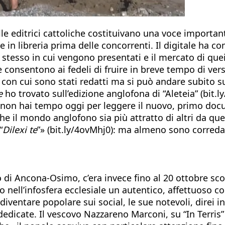
lle editrici cattoliche costituivano una voce important
are in libreria prima delle concorrenti. Il digitale 
esso in cui vengono presentati e il mercato di quei
 consentono ai fedeli di fruire in breve tempo di versi
 con cui sono stati redatti ma si può andare subito su
e
ho trovato sull’edizione anglofona di “Aleteia” (bit.l
Se non hai tempo oggi per leggere il nuovo, primo doc
he il mondo anglofono sia più attratto di altri da qu
“
Dilexi te
”» (bit.ly/4ovMhj0): ma almeno sono corred
 di Ancona-Osimo, c’era invece fino al 20 ottobre sco
nell’infosfera ecclesiale un autentico, affettuoso coro
diventare popolare sui social, le sue notevoli, direi
icate. Il vescovo Nazzareno Marconi, su “In Terris” 