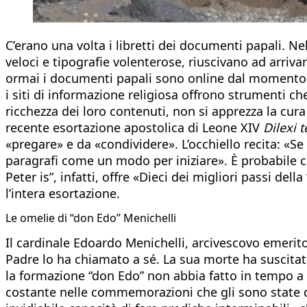
C’erano una volta i libretti dei documenti papali. Ne
veloci e tipografie volenterose, riuscivano ad arriv
ormai i documenti papali sono online dal momento st
i siti di informazione religiosa offrono strumenti che
ricchezza dei loro contenuti, non si apprezza la cura
recente esortazione apostolica di Leone XIV
Dilexi t
«pregare» e da «condividere». L’occhiello recita: «
paragrafi come un modo per iniziare». È probabile c
Peter is”, infatti, offre «Dieci dei migliori passi della 
l’intera esortazione.
Le omelie di “don Edo” Menichelli
Il cardinale Edoardo Menichelli, arcivescovo emerito
Padre lo ha chiamato a sé. La sua morte ha suscitato 
la formazione “don Edo” non abbia fatto in tempo a 
costante nelle commemorazioni che gli sono state ded