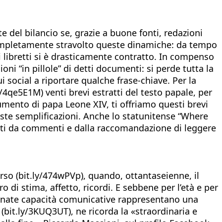
e del bilancio se, grazie a buone fonti, redazioni
ha completamente stravolto queste dinamiche: da tempo
 libretti si è drasticamente contratto. In compenso
oni “in pillole” di detti documenti: si perde tutta la
i social a riportare qualche frase-chiave. Per la
y/4qe5E1M) venti brevi estratti del testo papale, per
umento di papa Leone XIV, ti offriamo questi brevi
este semplificazioni. Anche lo statunitense “Where
ati da commenti e dalla raccomandazione di leggere
rso (bit.ly/474wPVp), quando, ottantaseienne, il
 di stima, affetto, ricordi. E sebbene per l’età e per
 innate capacità comunicative rappresentano una
(bit.ly/3KUQ3UT), ne ricorda la «straordinaria e