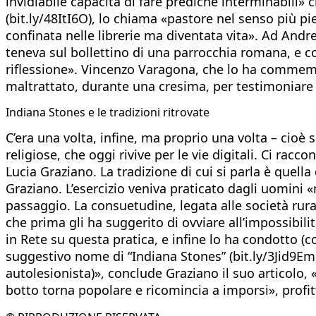
invidiabile capacità di fare prediche interminabili» 
(bit.ly/48ItI6O), lo chiama «pastore nel senso più p
confinata nelle librerie ma diventata vita». Ad Andre
teneva sul bollettino di una parrocchia romana, e c
riflessione». Vincenzo Varagona, che lo ha commemo
maltrattato, durante una cresima, per testimoniare 
Indiana Stones e le tradizioni ritrovate
C’era una volta, infine, ma proprio una volta – cioè s
religiose, che oggi rivive per le vie digitali. Ci rac
Lucia Graziano. La tradizione di cui si parla è quella 
Graziano. L’esercizio veniva praticato dagli uomini «n
passaggio. La consuetudine, legata alle società rura
che prima gli ha suggerito di ovviare all’impossibilit
in Rete su questa pratica, e infine lo ha condotto (co
suggestivo nome di “Indiana Stones” (bit.ly/3Jid9Em) 
autolesionista)», conclude Graziano il suo articolo, 
botto torna popolare e ricomincia a imporsi», profi