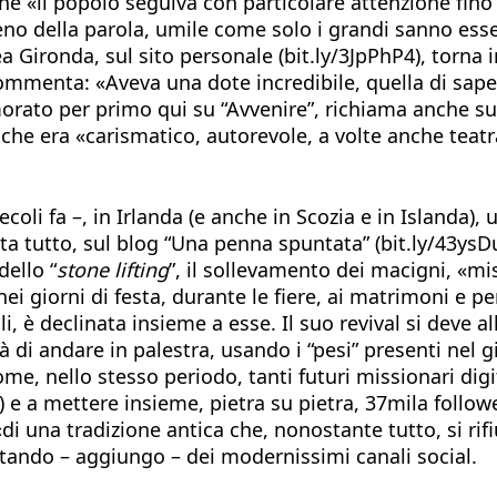
che «il popolo seguiva con particolare attenzione fino
ieno della parola, umile come solo i grandi sanno ess
a Gironda, sul sito personale (bit.ly/3JpPhP4), torna i
ommenta: «Aveva una dote incredibile, quella di saper
rato per primo qui su “Avvenire”, richiama anche su 
che era «carismatico, autorevole, a volte anche teatr
ecoli fa –, in Irlanda (e anche in Scozia e in Islanda)
conta tutto, sul blog “Una penna spuntata” (bit.ly/43ys
dello “
stone
lifting
”, il sollevamento dei macigni, «m
ei giorni di festa, durante le fiere, ai matrimoni e per
li, è declinata insieme a esse. Il suo revival si deve
à di andare in palestra, usando i “pesi” presenti nel g
me, nello stesso periodo, tanti futuri missionari digit
e a mettere insieme, pietra su pietra, 37mila follower.
«di una tradizione antica che, nonostante tutto, si ri
ttando – aggiungo – dei modernissimi canali social.