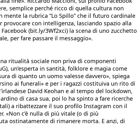
 alla fine». Riccardo Maccioni, sul profilo Facebook
ere, semplice perché ricco di quella cultura non
n mente la rubrica “Lo Spillo” che il futuro cardinale
 provocare con intelligenza, lasciando spazio alla
Facebook (bit.ly/3Wf2xci) la scena di uno zucchetto
ale, per fare passare il messaggio».
, una ritualità sociale non priva di componenti
DuG), un’esperta in santità, folklore e magia come
isura di quanto un uomo valesse davvero», spiega
sino ai funerali» e per i ragazzi costituiva un rito di
 all’irlandese David Keohan e al tempo del lockdown,
iardino di casa sua, poi lo ha spinto a fare ricerche
ali) a ribattezzare il suo profilo Instagram con il
 «Non c’è nulla di più vitale (o di più
fiuta ostinatamente di rimanere morta. E anzi, di