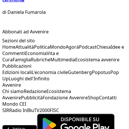
di
Daniela Fumarola
Abbonati ad Avvenire
Sezioni del sito
Home
Attualità
Politica
Mondo
Agorà
Podcast
Chiesa
Idee e
Commenti
Economia
Vita e
Cura
Famiglia
Rubriche
Multimedia
Ecosistema avvenire
Pubblicazioni
Edizioni locali
L'economia civile
Gutenberg
Popotus
Pop
Up
Luoghi dell'Infinito
Avvenire
Chi siamo
Redazione
Ecosistema
Avvenire
Pubblicità
Fondazione Avvenire
Shop
Contatti
Mondo CEI
SIR
Radio InBlu
TV2000
FISC