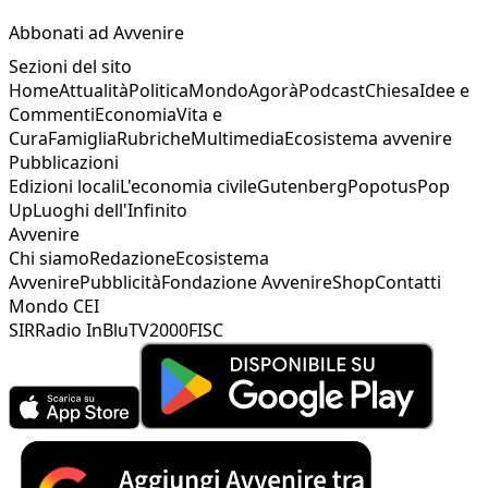
Abbonati ad Avvenire
Sezioni del sito
Home
Attualità
Politica
Mondo
Agorà
Podcast
Chiesa
Idee e
Commenti
Economia
Vita e
Cura
Famiglia
Rubriche
Multimedia
Ecosistema avvenire
Pubblicazioni
Edizioni locali
L'economia civile
Gutenberg
Popotus
Pop
Up
Luoghi dell'Infinito
Avvenire
Chi siamo
Redazione
Ecosistema
Avvenire
Pubblicità
Fondazione Avvenire
Shop
Contatti
Mondo CEI
SIR
Radio InBlu
TV2000
FISC