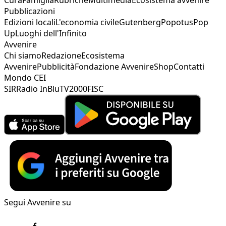
Pubblicazioni
Edizioni locali
L'economia civile
Gutenberg
Popotus
Pop
Up
Luoghi dell'Infinito
Avvenire
Chi siamo
Redazione
Ecosistema
Avvenire
Pubblicità
Fondazione Avvenire
Shop
Contatti
Mondo CEI
SIR
Radio InBlu
TV2000
FISC
Segui Avvenire su