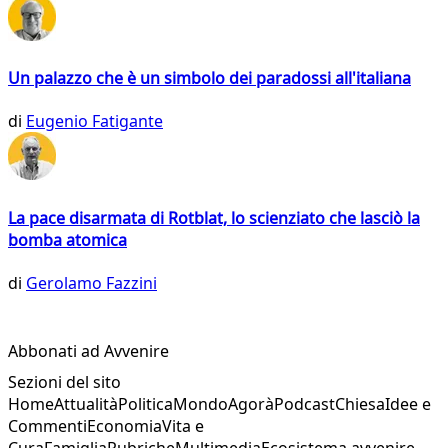
Un palazzo che è un simbolo dei paradossi all'italiana
di
Eugenio Fatigante
La pace disarmata di Rotblat, lo scienziato che lasciò la
bomba atomica
di
Gerolamo Fazzini
Abbonati ad Avvenire
Sezioni del sito
Home
Attualità
Politica
Mondo
Agorà
Podcast
Chiesa
Idee e
Commenti
Economia
Vita e
Cura
Famiglia
Rubriche
Multimedia
Ecosistema avvenire