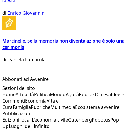
stessi
di
Enrico Giovannini
Marcinelle, se la memoria non diventa azione è solo una
cerimonia
di
Daniela Fumarola
Abbonati ad Avvenire
Sezioni del sito
Home
Attualità
Politica
Mondo
Agorà
Podcast
Chiesa
Idee e
Commenti
Economia
Vita e
Cura
Famiglia
Rubriche
Multimedia
Ecosistema avvenire
Pubblicazioni
Edizioni locali
L'economia civile
Gutenberg
Popotus
Pop
Up
Luoghi dell'Infinito