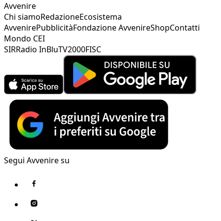
Avvenire
Chi siamo
Redazione
Ecosistema
Avvenire
Pubblicità
Fondazione Avvenire
Shop
Contatti
Mondo CEI
SIR
Radio InBlu
TV2000
FISC
Segui Avvenire su