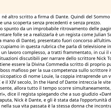
 né altro scritto a firma di Dante. Quindi del Somm
be una scoperta senza precedenti e senza prezzo.
ndo spunto da un improbabile ritrovamento delle pagin
ntare folle se a realizzarla è un regista come Julian 
La mano di Dante), presentato fuori concorso all’ulti
occupiamo in questa rubrica che parla di televisione 
 un lavoro complesso, a tratti frammentato, in cui il
uazioni discutibili per narrare dello scrittore Nick T
itiene essere la Divina Commedia scritto di proprio p
 boss mafioso per la sua competenza sullo scrittore i
 psicopatico di nome Louie, la coppia intraprende un 
 e il XIV secolo, In the Hand of Dante intreccia le vit
resente, allora tutto il tempo scorre simultaneamente,
i», dice il regista spiegando che a suo giudizio «Dan
ta, Nick è Dante, e gli è stata data l’opportunità d
nella sua vita passata è la stessa donna che incontra