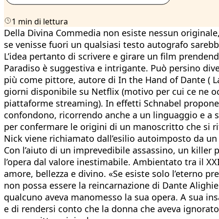
1 min di lettura
Della Divina Commedia non esiste nessun originale,
se venisse fuori un qualsiasi testo autografo sareb
L’idea pertanto di scrivere e girare un film prende
Paradiso è suggestiva e intrigante. Può persino dive
più come pittore, autore di In the Hand of Dante ( 
giorni disponibile su Netflix (motivo per cui ce ne 
piattaforme streaming). In effetti Schnabel propone
confondono, ricorrendo anche a un linguaggio e a sit
per confermare le origini di un manoscritto che si r
Nick viene richiamato dall’esilio autoimposto da un
Con l’aiuto di un imprevedibile assassino, un killer
l’opera dal valore inestimabile. Ambientato tra il XXI
amore, bellezza e divino. «Se esiste solo l’eterno p
non possa essere la reincarnazione di Dante Alighier
qualcuno aveva manomesso la sua opera. A sua insapu
e di rendersi conto che la donna che aveva ignorato 