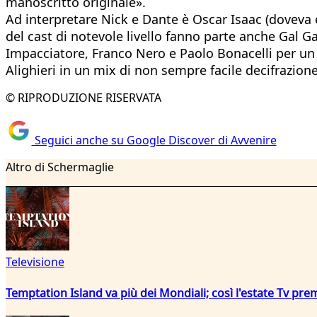
manoscritto originale».
Ad interpretare Nick e Dante è Oscar Isaac (doveva 
del cast di notevole livello fanno parte anche Gal G
Impacciatore, Franco Nero e Paolo Bonacelli per un f
Alighieri in un mix di non sempre facile decifrazione
© RIPRODUZIONE RISERVATA
Seguici anche su Google Discover di Avvenire
Altro di Schermaglie
Televisione
Temptation Island va più dei Mondiali; così l'estate Tv pre