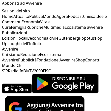
Abbonati ad Avvenire
Sezioni del sito
Home
Attualità
Politica
Mondo
Agorà
Podcast
Chiesa
Idee e
Commenti
Economia
Vita e
Cura
Famiglia
Rubriche
Multimedia
Ecosistema avvenire
Pubblicazioni
Edizioni locali
L'economia civile
Gutenberg
Popotus
Pop
Up
Luoghi dell'Infinito
Avvenire
Chi siamo
Redazione
Ecosistema
Avvenire
Pubblicità
Fondazione Avvenire
Shop
Contatti
Mondo CEI
SIR
Radio InBlu
TV2000
FISC