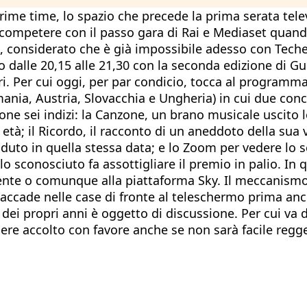
prime time, lo spazio che precede la prima serata tel
competere con il passo gara di Rai e Mediaset quando 
 5), considerato che è già impossibile adesso con Tech
alle 20,15 alle 21,30 con la seconda edizione di Gues
ri. Per cui oggi, per par condicio, tocca al programm
nia, Austria, Slovacchia e Ungheria) in cui due conco
ne sei indizi: la Canzone, un brano musicale uscito lo
tà; il Ricordo, il racconto di un aneddoto della sua v
aduto in quella stessa data; e lo Zoom per vedere lo 
llo sconosciuto fa assottigliare il premio in palio. I
tente o comunque alla piattaforma Sky. Il meccanism
accade nelle case di fronte al teleschermo prima anco
iù dei propri anni è oggetto di discussione. Per cui 
e accolto con favore anche se non sarà facile regger