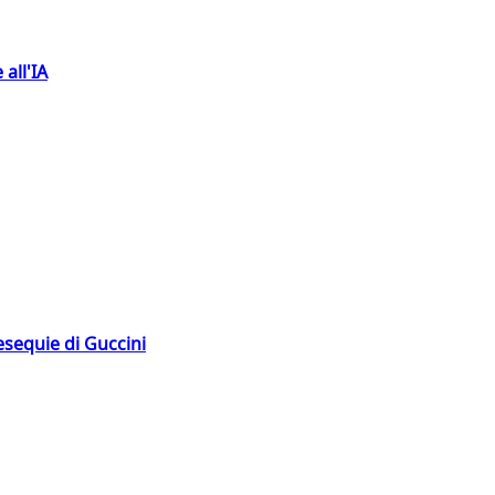
 all'IA
esequie di Guccini