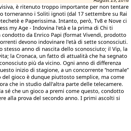
evisiva, è ritenuto troppo importante per non tentare
torneranno i Soliti ignoti (dal 17 settembre su Rai
etechetè e Paperissima. Intanto, però, Tv8 e Nove ci
s my Age - Indovina l'età e la prima di Chi ti
a condotto da Enrico Papi (format Vivendi, prodotto
rrenti devono indovinare l'età di sette sconosciuti.
 stesso anno di nascita dello sconosciuto; il Vip, la
ita; la Cronaca, un fatto di attualità che ha segnato
sconosciuto più da vicino. Ogni anno di differenza
n questo inizio di stagione, a un concorrente “normale”
o del gioco è dunque piuttosto semplice, ma come
ra che in studio dall'altra parte delle telecamere.
va da sé che un gioco a premi come questo, condotto
e alla prova del secondo anno. I primi ascolti si