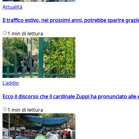
Attualità
Il traffico estivo, nei prossimi anni, potrebbe sparire grazie
1 min di lettura
L'addio
Ecco il discorso che il cardinale Zuppi ha pronunciato alle 
1 min di lettura