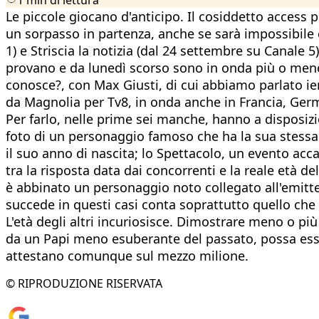
Le piccole giocano d'anticipo. Il cosiddetto access 
un sorpasso in partenza, anche se sarà impossibile 
1) e Striscia la notizia (dal 24 settembre su Canale
provano e da lunedì scorso sono in onda più o meno d
conosce?, con Max Giusti, di cui abbiamo parlato ie
da Magnolia per Tv8, in onda anche in Francia, Germa
Per farlo, nelle prime sei manche, hanno a disposizio
foto di un personaggio famoso che ha la sua stessa e
il suo anno di nascita; lo Spettacolo, un evento acc
tra la risposta data dai concorrenti e la reale età de
è abbinato un personaggio noto collegato all'emit
succede in questi casi conta soprattutto quello che 
L'età degli altri incuriosisce. Dimostrare meno o p
da un Papi meno esuberante del passato, possa esser
attestano comunque sul mezzo milione.
© RIPRODUZIONE RISERVATA