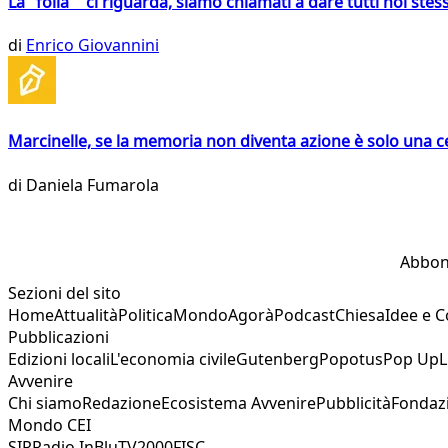
La "folla" ci riguarda, siamo chiamati a dare tutti noi stess
di
Enrico Giovannini
Marcinelle, se la memoria non diventa azione è solo una 
di
Daniela Fumarola
Abbon
Sezioni del sito
Home
Attualità
Politica
Mondo
Agorà
Podcast
Chiesa
Idee e 
Pubblicazioni
Edizioni locali
L'economia civile
Gutenberg
Popotus
Pop Up
L
Avvenire
Chi siamo
Redazione
Ecosistema Avvenire
Pubblicità
Fondaz
Mondo CEI
SIR
Radio InBlu
TV2000
FISC