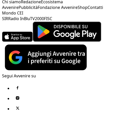
Chi siamo
Redazione
Ecosistema
Avvenire
Pubblicità
Fondazione Avvenire
Shop
Contatti
Mondo CEI
SIR
Radio InBlu
TV2000
FISC
Segui Avvenire su