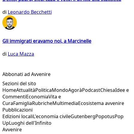
di
Leonardo Becchetti
Gli immigrati eravamo noi, a Marcinelle
di
Luca Mazza
Abbonati ad Avvenire
Sezioni del sito
Home
Attualità
Politica
Mondo
Agorà
Podcast
Chiesa
Idee e
Commenti
Economia
Vita e
Cura
Famiglia
Rubriche
Multimedia
Ecosistema avvenire
Pubblicazioni
Edizioni locali
L'economia civile
Gutenberg
Popotus
Pop
Up
Luoghi dell'Infinito
Avvenire