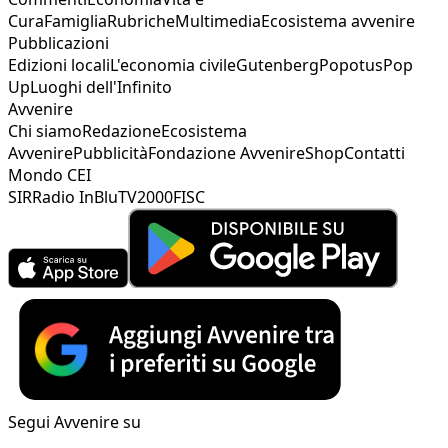
Cura
Famiglia
Rubriche
Multimedia
Ecosistema avvenire
Pubblicazioni
Edizioni locali
L'economia civile
Gutenberg
Popotus
Pop
Up
Luoghi dell'Infinito
Avvenire
Chi siamo
Redazione
Ecosistema
Avvenire
Pubblicità
Fondazione Avvenire
Shop
Contatti
Mondo CEI
SIR
Radio InBlu
TV2000
FISC
Segui Avvenire su