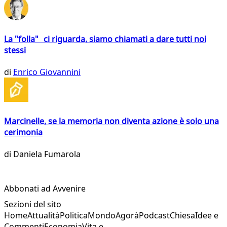
La "folla" ci riguarda, siamo chiamati a dare tutti noi
stessi
di
Enrico Giovannini
Marcinelle, se la memoria non diventa azione è solo una
cerimonia
di
Daniela Fumarola
Abbonati ad Avvenire
Sezioni del sito
Home
Attualità
Politica
Mondo
Agorà
Podcast
Chiesa
Idee e
Commenti
Economia
Vita e