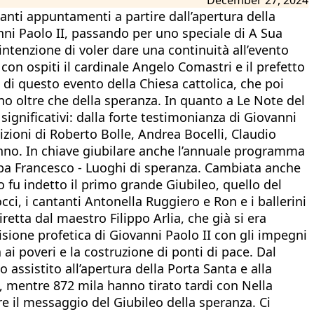
tanti appuntamenti a partire dall’apertura della
nni Paolo II, passando per uno speciale di A Sua
ntenzione di voler dare una continuità all’evento
 con ospiti il cardinale Angelo Comastri e il prefetto
 di questo evento della Chiesa cattolica, che poi
o oltre che della speranza. In quanto a Le Note del
gnificativi: dalla forte testimonianza di Giovanni
izioni di Roberto Bolle, Andrea Bocelli, Claudio
Ninno. In chiave giubilare anche l’annuale programma
apa Francesco - Luoghi di speranza. Cambiata anche
o fu indetto il primo grande Giubileo, quello del
cci, i cantanti Antonella Ruggiero e Ron e i ballerini
tta dal maestro Filippo Arlia, che già si era
isione profetica di Giovanni Paolo II con gli impegni
a ai poveri e la costruzione di ponti di pace. Dal
assistito all’apertura della Porta Santa e alla
, mentre 872 mila hanno tirato tardi con Nella
e il messaggio del Giubileo della speranza. Ci