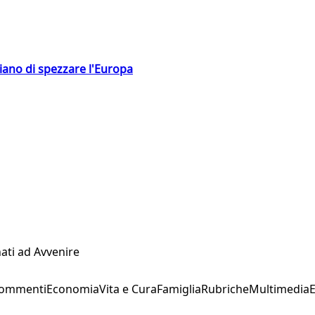
hiano di spezzare l'Europa
ati ad Avvenire
Commenti
Economia
Vita e Cura
Famiglia
Rubriche
Multimedia