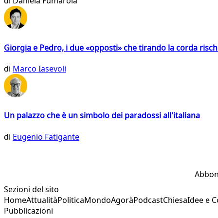
di
Daniela Fumarola
Giorgia e Pedro, i due «opposti» che tirando la corda risc
di
Marco Iasevoli
Un palazzo che è un simbolo dei paradossi all'italiana
di
Eugenio Fatigante
Abbon
Sezioni del sito
Home
Attualità
Politica
Mondo
Agorà
Podcast
Chiesa
Idee e 
Pubblicazioni