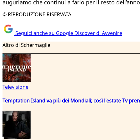
auguriamo che continui a farlo per il resto dell’ann
© RIPRODUZIONE RISERVATA
Seguici anche su Google Discover di Avvenire
Altro di Schermaglie
Televisione
Temptation Island va più dei Mondiali; così l'estate Tv pre