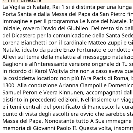
La Vigilia di Natale, Rai 1 si è distinta per una lun
Porta Santa e dalla Messa del Papa da San Pietro fi
immagine e per il programma Le Note del Natale. In 
iniziale, ovvero l’avvio del Giubileo. Del resto sin d
del Dicastero per la comunicazione della Santa Sede, 
Lorena Bianchetti con il cardinale Matteo Zuppi e G
Natale, ideato da padre Enzo Fortunato e condotto d
Allevi sul tema della malattia al messaggio natalizi
Baglioni e all’interessante versione originale di T
in ricordo di Karol Wojtyla che non a caso aveva qu
la cosiddetta location: non più l’Ara Pacis di Roma, 
1300. Alla conduzione Arianna Ciampoli e Domenico Gar
Samuel Peron e Veera Kinnunen, accompagnati dall’or
distinto in precedenti edizioni. Nell’insieme un viag
e i temi centrali del pontificato di Francesco: la cur
punto di vista degli ascolti era ovvio che sarebbe st
Massa del Papa. Nonostante tutto A Sua immagine ha 
memoria di Giovanni Paolo II. Questa volta, insomma