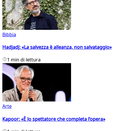
Bibbia
Hadjadj: «La salvezza è alleanza, non salvataggio»
1 min di lettura
Arte
Kapoor: «È lo spettatore che completa l’opera»