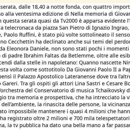
ga serata, dalle 18,40 a notte fonda, con quattro impor
no alla ventesima edizione di Nella memoria di Giova
questa serata quasi da Tv2000 è apparsa evidente l’i
alla telecronaca da piazza San Pietro di Ignazio Ingrao,
Paolo Ruffini, è stato più volte sottolineato il senso
ino Cecchettin ha declinato anche sui temi del perdon
a Eleonora Daniele, non sono stati pochi i momenti si
o di padre Ibrahim Faltas da Betlemme, oltre alle esib
u scendi dalla stelle in napoletano: Quanno nascette 
esta volta come sottotitolo Da Giovanni Paolo II a P
bensì il Palazzo Apostolico Lateranense dove tra l’altr
eri. Tra gli ospiti gli attori Lina Sastri e Cesare Bo
chestra del Conservatorio di musica Tchaikovsky dire
gio tra memoria e prospettiva, che ha intrecciato la v
a dell’ambiente, la rinascita delle persone, la vicinanz
ato impossibile mantenere i quasi 4 milioni che hanno 
registrato oltre 2 milioni e 700 mila telespettatori
, la tv pubblica ha dato una bella mano a far passar