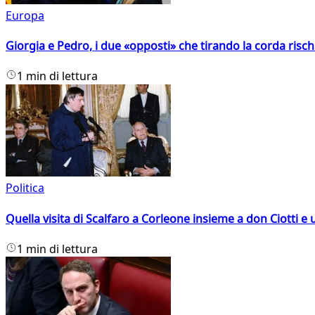
Europa
Giorgia e Pedro, i due «opposti» che tirando la corda risc
1 min di lettura
Politica
Quella visita di Scalfaro a Corleone insieme a don Ciotti e u
1 min di lettura