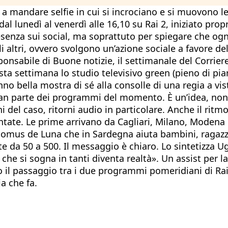
o a mandare selfie in cui si incrociano e si muovono 
al lunedì al venerdì alle 16,10 su Rai 2, iniziato prop
esenza sui social, ma soprattuto per spiegare che og
i altri, ovvero svolgono un’azione sociale a favore de
onsabile di Buone notizie, il settimanale del Corriere 
sta settimana lo studio televisivo green (pieno di pia
nno bella mostra di sé alla consolle di una regia a vis
n parte dei programmi del momento. È un’idea, non c’è
i del caso, ritorni audio in particolare. Anche il rit
ntate. Le prime arrivano da Cagliari, Milano, Modena 
omus de Luna che in Sardegna aiuta bambini, ragazz
 da 50 a 500. Il messaggio è chiaro. Lo sintetizza U
he si sogna in tanti diventa realtà». Un assist per l
l passaggio tra i due programmi pomeridiani di Rai 2
ia che fa.