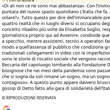
«Di ali non ce ne sono mai abbastanza». Con l’invit
puntata del nuovo spazio quotidiano L’Italia che fa, d
volare?». Tutto questo per dire dell’immancabile pr
quattro realtà che in luoghi diversi si occupano degl
concetto ribadito più volte da Elisabetta Soglio, resp
giornalistica proprio qui ad Avvenire, condivide que
a specchio, mentre assistenti, tecnici e operatori fa
modo a quell’assenza di pubblico che condiziona gra
tradizionali collegamenti in video con le imperfezion
sono le storie di riscatto sociale che vengono racco
Beccaria del capoluogo lombardo alla Fondazione D
bisognose che nei mesi della pandemia sono passate
che si sogna da soli rimane un sogno, ma un sogno c
contagioso». A questo punto appare davvero brusco i
gossip di Detto fatto alla gara di solidarietà dell’Ital
© RIPRODUZIONE RISERVATA