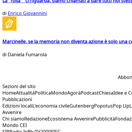
La "folla" ci riguarda, siamo chiamati a dare tutti noi stess
di
Enrico Giovannini
Marcinelle, se la memoria non diventa azione è solo una 
di
Daniela Fumarola
Abbon
Sezioni del sito
Home
Attualità
Politica
Mondo
Agorà
Podcast
Chiesa
Idee e 
Pubblicazioni
Edizioni locali
L'economia civile
Gutenberg
Popotus
Pop Up
L
Avvenire
Chi siamo
Redazione
Ecosistema Avvenire
Pubblicità
Fondaz
Mondo CEI
SIR
Radio InBlu
TV2000
FISC