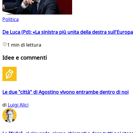
Politica
De Luca (Pd): «La sinistra più unita della destra sull'Europ
1 min di lettura
Idee e commenti
Le due "città" di Agostino vivono entrambe dentro di noi
di
Luigi Alici