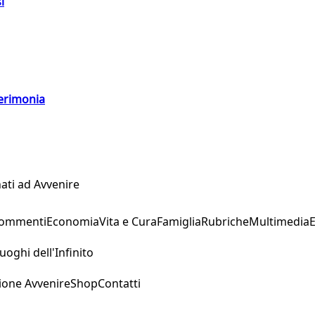
i
cerimonia
ati ad Avvenire
Commenti
Economia
Vita e Cura
Famiglia
Rubriche
Multimedia
uoghi dell'Infinito
ione Avvenire
Shop
Contatti