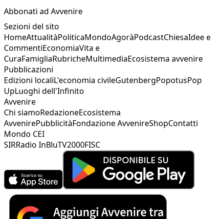
Abbonati ad Avvenire
Sezioni del sito
Home
Attualità
Politica
Mondo
Agorà
Podcast
Chiesa
Idee e
Commenti
Economia
Vita e
Cura
Famiglia
Rubriche
Multimedia
Ecosistema avvenire
Pubblicazioni
Edizioni locali
L'economia civile
Gutenberg
Popotus
Pop
Up
Luoghi dell'Infinito
Avvenire
Chi siamo
Redazione
Ecosistema
Avvenire
Pubblicità
Fondazione Avvenire
Shop
Contatti
Mondo CEI
SIR
Radio InBlu
TV2000
FISC