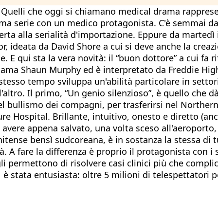
o. Quelli che oggi si chiamano medical drama rappres
sima serie con un medico protagonista. C'è semmai da 
rta alla serialità d'importazione. Eppure da martedì i
, ideata da David Shore a cui si deve anche la creazi
 E qui sta la vera novità: il “buon dottore” a cui fa r
chiama Shaun Murphy ed è interpretato da Freddie Hi
stesso tempo sviluppa un'abilità particolare in settor
'altro. Il primo, “Un genio silenzioso”, è quello che 
el bullismo dei compagni, per trasferirsi nel Norther
e Hospital. Brillante, intuitivo, onesto e diretto (an
i avere appena salvato, una volta sceso all'aeroporto,
itense bensì sudcoreana, è in sostanza la stessa di t
A fare la differenza è proprio il protagonista con i su
li permettono di risolvere casi clinici più che compl
 è stata entusiasta: oltre 5 milioni di telespettatori 