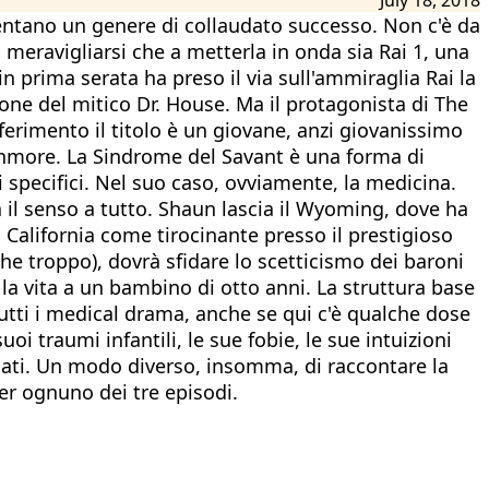
entano un genere di collaudato successo. Non c'è da
meravigliarsi che a metterla in onda sia Rai 1, una
n prima serata ha preso il via sull'ammiraglia Rai la
one del mitico Dr. House. Ma il protagonista di The
iferimento il titolo è un giovane, anzi giovanissimo
ghmore. La Sindrome del Savant è una forma di
i specifici. Nel suo caso, ovviamente, la medicina.
dà il senso a tutto. Shaun lascia il Wyoming, dove ha
n California come tirocinante presso il prestigioso
che troppo), dovrà sfidare lo scetticismo dei baroni
 la vita a un bambino di otto anni. La struttura base
utti i medical drama, anche se qui c'è qualche dose
oi traumi infantili, le sue fobie, le sue intuizioni
icati. Un modo diverso, insomma, di raccontare la
per ognuno dei tre episodi.