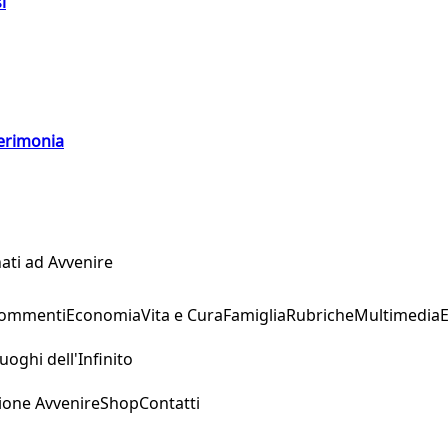
i
cerimonia
ati ad Avvenire
Commenti
Economia
Vita e Cura
Famiglia
Rubriche
Multimedia
uoghi dell'Infinito
ione Avvenire
Shop
Contatti