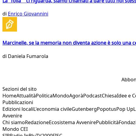
La "folla" ci riguarda, siamo chiamati a dare tutti noi stess
di
Enrico Giovannini
Marcinelle, se la memoria non diventa azione è solo una 
di
Daniela Fumarola
Abbon
Sezioni del sito
Home
Attualità
Politica
Mondo
Agorà
Podcast
Chiesa
Idee e 
Pubblicazioni
Edizioni locali
L'economia civile
Gutenberg
Popotus
Pop Up
L
Avvenire
Chi siamo
Redazione
Ecosistema Avvenire
Pubblicità
Fondaz
Mondo CEI
SIR
Radio InBlu
TV2000
FISC