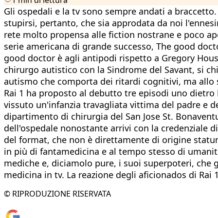
Gli ospedali e la tv sono sempre andati a braccett
stupirsi, pertanto, che sia approdata da noi l'enne
rete molto propensa alle fiction nostrane e poco ape
serie americana di grande successo, The good doctor
good doctor è agli antipodi rispetto a Gregory House.
chirurgo autistico con la Sindrome del Savant, si 
autismo che comporta dei ritardi cognitivi, ma allo 
Rai 1 ha proposto al debutto tre episodi uno dietro l
vissuto un'infanzia travagliata vittima del padre e d
dipartimento di chirurgia del San Jose St. Bonaventur
dell'ospedale nonostante arrivi con la credenziale d
del format, che non è direttamente di origine statun
in più di fantamedicina e al tempo stesso di umanità. 
mediche e, diciamolo pure, i suoi superpoteri, che g
medicina in tv. La reazione degli aficionados di Rai 1
© RIPRODUZIONE RISERVATA