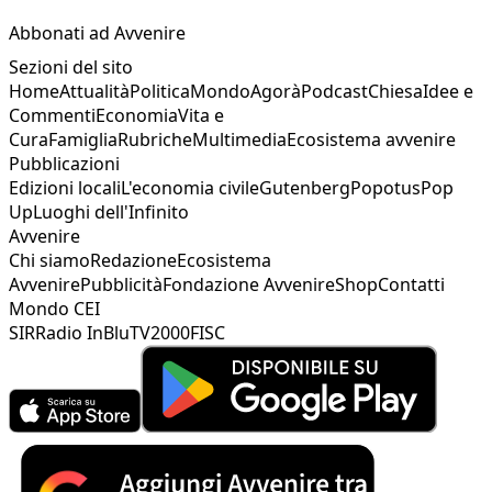
Abbonati ad Avvenire
Sezioni del sito
Home
Attualità
Politica
Mondo
Agorà
Podcast
Chiesa
Idee e
Commenti
Economia
Vita e
Cura
Famiglia
Rubriche
Multimedia
Ecosistema avvenire
Pubblicazioni
Edizioni locali
L'economia civile
Gutenberg
Popotus
Pop
Up
Luoghi dell'Infinito
Avvenire
Chi siamo
Redazione
Ecosistema
Avvenire
Pubblicità
Fondazione Avvenire
Shop
Contatti
Mondo CEI
SIR
Radio InBlu
TV2000
FISC