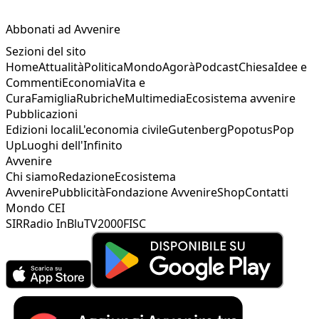
Abbonati ad Avvenire
Sezioni del sito
Home
Attualità
Politica
Mondo
Agorà
Podcast
Chiesa
Idee e
Commenti
Economia
Vita e
Cura
Famiglia
Rubriche
Multimedia
Ecosistema avvenire
Pubblicazioni
Edizioni locali
L'economia civile
Gutenberg
Popotus
Pop
Up
Luoghi dell'Infinito
Avvenire
Chi siamo
Redazione
Ecosistema
Avvenire
Pubblicità
Fondazione Avvenire
Shop
Contatti
Mondo CEI
SIR
Radio InBlu
TV2000
FISC