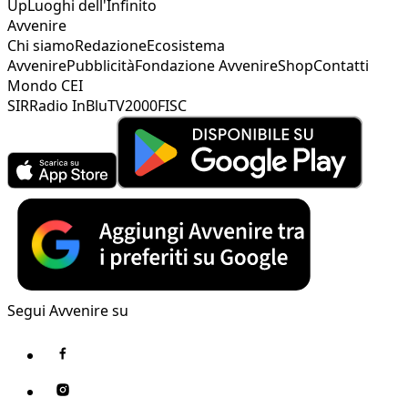
Up
Luoghi dell'Infinito
Avvenire
Chi siamo
Redazione
Ecosistema
Avvenire
Pubblicità
Fondazione Avvenire
Shop
Contatti
Mondo CEI
SIR
Radio InBlu
TV2000
FISC
Segui Avvenire su