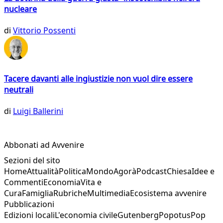
nucleare
di
Vittorio Possenti
Tacere davanti alle ingiustizie non vuol dire essere
neutrali
di
Luigi Ballerini
Abbonati ad Avvenire
Sezioni del sito
Home
Attualità
Politica
Mondo
Agorà
Podcast
Chiesa
Idee e
Commenti
Economia
Vita e
Cura
Famiglia
Rubriche
Multimedia
Ecosistema avvenire
Pubblicazioni
Edizioni locali
L'economia civile
Gutenberg
Popotus
Pop