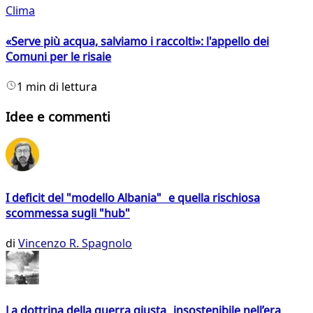
Clima
«Serve più acqua, salviamo i raccolti»: l'appello dei
Comuni per le risaie
1 min di lettura
Idee e commenti
I deficit del "modello Albania" e quella rischiosa
scommessa sugli "hub"
di
Vincenzo R. Spagnolo
La dottrina della guerra giusta insostenibile nell’era