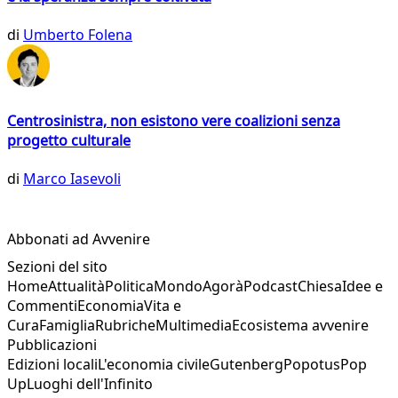
di
Umberto Folena
Centrosinistra, non esistono vere coalizioni senza
progetto culturale
di
Marco Iasevoli
Abbonati ad Avvenire
Sezioni del sito
Home
Attualità
Politica
Mondo
Agorà
Podcast
Chiesa
Idee e
Commenti
Economia
Vita e
Cura
Famiglia
Rubriche
Multimedia
Ecosistema avvenire
Pubblicazioni
Edizioni locali
L'economia civile
Gutenberg
Popotus
Pop
Up
Luoghi dell'Infinito