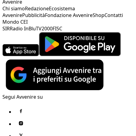
Avvenire
Chi siamo
Redazione
Ecosistema
Avvenire
Pubblicità
Fondazione Avvenire
Shop
Contatti
Mondo CEI
SIR
Radio InBlu
TV2000
FISC
Segui Avvenire su