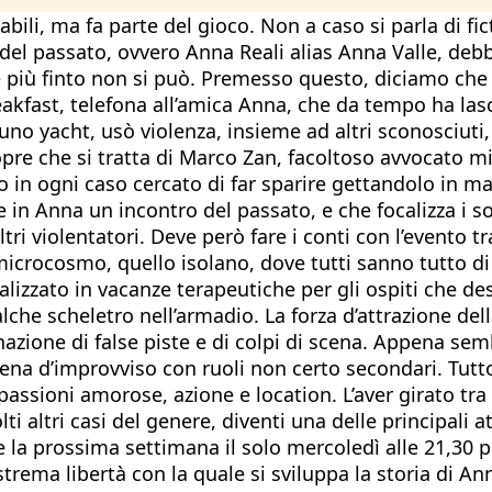
babili, ma fa parte del gioco. Non a caso si parla di fi
del passato, ovvero Anna Reali alias Anna Valle, debb
che più finto non si può. Premesso questo, diciamo che
eakfast, telefona all’amica Anna, che da tempo ha lasci
uno yacht, usò violenza, insieme ad altri sconosciuti
opre che si tratta di Marco Zan, facoltoso avvocato m
 in ogni caso cercato di far sparire gettandolo in m
in Anna un incontro del passato, e che focalizza i 
altri violentatori. Deve però fare i conti con l’evento
microcosmo, quello isolano, dove tutti sanno tutto di
alizzato in vacanze terapeutiche per gli ospiti che des
he scheletro nell’armadio. La forza d’attrazione della
azione di false piste e di colpi di scena. Appena semb
cena d’improvviso con ruoli non certo secondari. Tutto
passioni amorose, azione e location. L’aver girato t
lti altri casi del genere, diventi una delle principali
 la prossima settimana il solo mercoledì alle 21,30 
estrema libertà con la quale si sviluppa la storia di