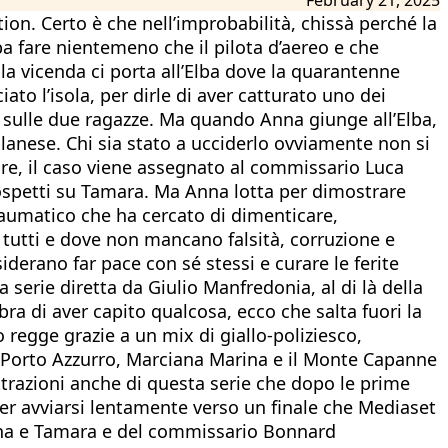
ction. Certo è che nell’improbabilità, chissà perché la
a fare nientemeno che il pilota d’aereo e che
 la vicenda ci porta all’Elba dove la quarantenne
ato l’isola, per dirle di aver catturato uno dei
, sulle due ragazze. Ma quando Anna giunge all’Elba,
ilanese. Chi sia stato a ucciderlo ovviamente non si
are, il caso viene assegnato al commissario Luca
sospetti su Tamara. Ma Anna lotta per dimostrare
 traumatico che ha cercato di dimenticare,
 tutti e dove non mancano falsità, corruzione e
iderano far pace con sé stessi e curare le ferite
 serie diretta da Giulio Manfredonia, al di là della
ra di aver capito qualcosa, ecco che salta fuori la
 regge grazie a un mix di giallo-poliziesco,
ra Porto Azzurro, Marciana Marina e il Monte Capanne
 attrazioni anche di questa serie che dopo le prime
per avviarsi lentamente verso un finale che Mediaset
 Anna e Tamara e del commissario Bonnard