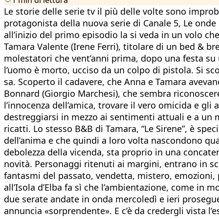
Le storie delle serie tv il più delle volte sono impro
protagonista della nuova serie di Canale 5, Le onde 
all’inizio del primo episodio la si veda in un volo 
Tamara Valente (Irene Ferri), titolare di un bed & br
molestatori che vent’anni prima, dopo una festa su 
l’uomo è morto, ucciso da un colpo di pistola. Si sc
sa. Scoperto il cadavere, che Anna e Tamara avevano
Bonnard (Giorgio Marchesi), che sembra riconoscere 
l’innocenza dell’amica, trovare il vero omicida e gli 
destreggiarsi in mezzo ai sentimenti attuali e a un 
ricatti. Lo stesso B&B di Tamara, “Le Sirene”, è speci
dell’anima e che quindi a loro volta nascondono qualc
debolezza della vicenda, sta proprio in una concaten
novità. Personaggi ritenuti ai margini, entrano in s
fantasmi del passato, vendetta, mistero, emozioni, 
all’Isola d’Elba fa sì che l’ambientazione, come in mo
due serate andate in onda mercoledì e ieri prosegue
annuncia «sorprendente». E c’è da credergli vista l’