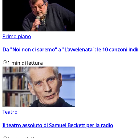
Primo piano
Da "Noi non ci saremo" a "L'avvelenata": le 10 canzoni indi
1 min di lettura
Teatro
Il teatro assoluto di Samuel Beckett per la radio