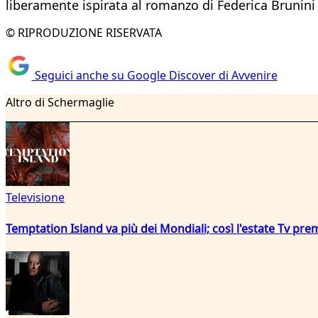
liberamente ispirata al romanzo di Federica Brunini 
© RIPRODUZIONE RISERVATA
Seguici anche su Google Discover di Avvenire
Altro di Schermaglie
Televisione
Temptation Island va più dei Mondiali; così l'estate Tv pre