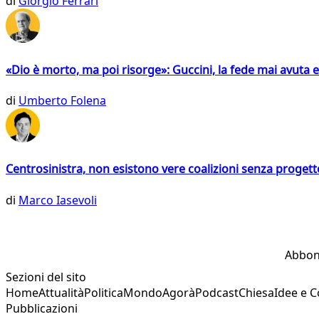
di
Giorgio Ferrari
«Dio è morto, ma poi risorge»: Guccini, la fede mai avuta 
di
Umberto Folena
Centrosinistra, non esistono vere coalizioni senza progett
di
Marco Iasevoli
Abbon
Sezioni del sito
Home
Attualità
Politica
Mondo
Agorà
Podcast
Chiesa
Idee e 
Pubblicazioni