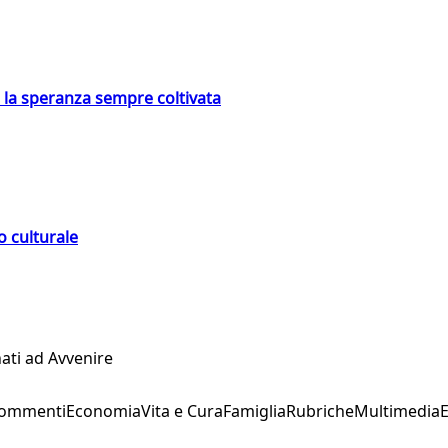
e la speranza sempre coltivata
o culturale
ati ad Avvenire
Commenti
Economia
Vita e Cura
Famiglia
Rubriche
Multimedia