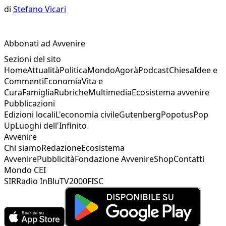
di
Stefano Vicari
Abbonati ad Avvenire
Sezioni del sito
Home
Attualità
Politica
Mondo
Agorà
Podcast
Chiesa
Idee e
Commenti
Economia
Vita e
Cura
Famiglia
Rubriche
Multimedia
Ecosistema avvenire
Pubblicazioni
Edizioni locali
L'economia civile
Gutenberg
Popotus
Pop
Up
Luoghi dell'Infinito
Avvenire
Chi siamo
Redazione
Ecosistema
Avvenire
Pubblicità
Fondazione Avvenire
Shop
Contatti
Mondo CEI
SIR
Radio InBlu
TV2000
FISC