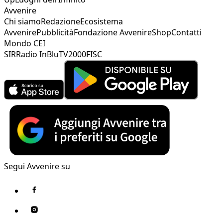
Avvenire
Chi siamo
Redazione
Ecosistema
Avvenire
Pubblicità
Fondazione Avvenire
Shop
Contatti
Mondo CEI
SIR
Radio InBlu
TV2000
FISC
Segui Avvenire su