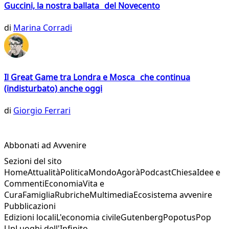
Guccini, la nostra ballata del Novecento
di
Marina Corradi
Il Great Game tra Londra e Mosca che continua
(indisturbato) anche oggi
di
Giorgio Ferrari
Abbonati ad Avvenire
Sezioni del sito
Home
Attualità
Politica
Mondo
Agorà
Podcast
Chiesa
Idee e
Commenti
Economia
Vita e
Cura
Famiglia
Rubriche
Multimedia
Ecosistema avvenire
Pubblicazioni
Edizioni locali
L'economia civile
Gutenberg
Popotus
Pop
Up
Luoghi dell'Infinito