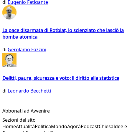
di
Eugenio Fatigante
La pace disarmata di Rotblat, lo scienziato che lasciò la
bomba atomica
di
Gerolamo Fazzini
Delitti, paura, sicurezza e voto: il diritto alla statistica
di
Leonardo Becchetti
Abbonati ad Avvenire
Sezioni del sito
Home
Attualità
Politica
Mondo
Agorà
Podcast
Chiesa
Idee e