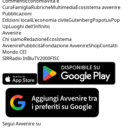
Commenti
Economia
Vita e
Cura
Famiglia
Rubriche
Multimedia
Ecosistema avvenire
Pubblicazioni
Edizioni locali
L'economia civile
Gutenberg
Popotus
Pop
Up
Luoghi dell'Infinito
Avvenire
Chi siamo
Redazione
Ecosistema
Avvenire
Pubblicità
Fondazione Avvenire
Shop
Contatti
Mondo CEI
SIR
Radio InBlu
TV2000
FISC
Segui Avvenire su