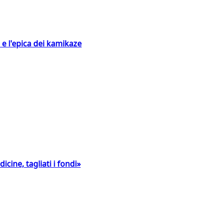
 e l'epica dei kamikaze
icine, tagliati i fondi»