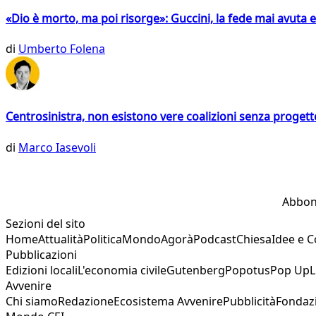
«Dio è morto, ma poi risorge»: Guccini, la fede mai avuta 
di
Umberto Folena
Centrosinistra, non esistono vere coalizioni senza progett
di
Marco Iasevoli
Abbon
Sezioni del sito
Home
Attualità
Politica
Mondo
Agorà
Podcast
Chiesa
Idee e 
Pubblicazioni
Edizioni locali
L'economia civile
Gutenberg
Popotus
Pop Up
L
Avvenire
Chi siamo
Redazione
Ecosistema Avvenire
Pubblicità
Fondaz