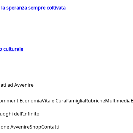
e la speranza sempre coltivata
o culturale
ati ad Avvenire
Commenti
Economia
Vita e Cura
Famiglia
Rubriche
Multimedia
uoghi dell'Infinito
ione Avvenire
Shop
Contatti