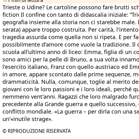
Trieste o Udine? Le cartoline possono fare brutti sch
fiction Il confine con tanto di didascalia iniziale: 
geografia insieme alla storia non ci starebbe male. 
serata) appare troppo costruita. Per carità, l'inten
tragedia assurda come quella non si ripeta. E per far
possibilmente d'amore come vuole la tradizione. Il 
scuola all'ultimo anno di liceo: Emma, figlia di un c
sono amici per la pelle di Bruno, a sua volta innam
l'esercito italiano, Franz con quello austriaco ed Em
in amore, appare scontato dalle prime sequenze, men
drammaticità. Nulla, comunque, toglie al merito degli
giovani con le loro passioni e i loro ideali, perché 
nemmeno vent'anni. Ragazzi che loro malgrado furo
precedente alla Grande guerra e quello successivo, 
conflitto mondiale. «La guerra – per dirla con una s
un'«inutile strage».
© RIPRODUZIONE RISERVATA