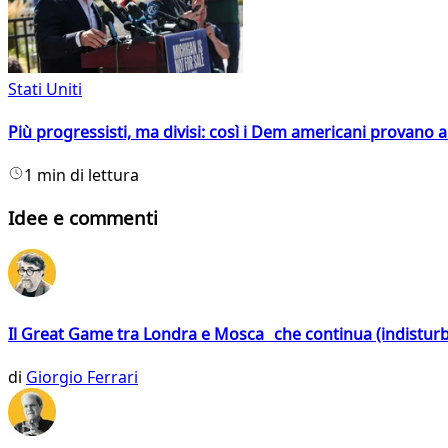
Stati Uniti
Più progressisti, ma divisi: così i Dem americani provano a 
1 min di lettura
Idee e commenti
Il Great Game tra Londra e Mosca che continua (indistur
di
Giorgio Ferrari