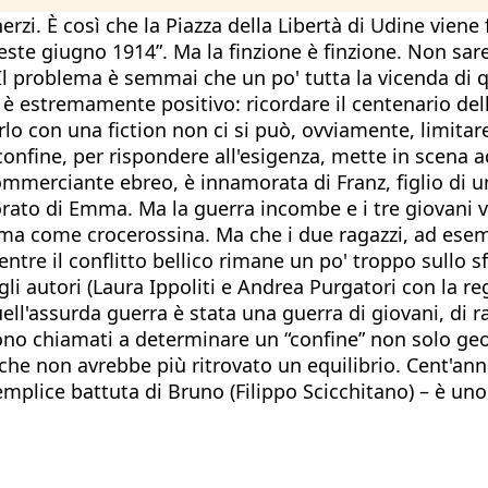
erzi. È così che la Piazza della Libertà di Udine vien
“Trieste giugno 1914”. Ma la finzione è finzione. Non s
Il problema è semmai che un po' tutta la vicenda di qu
to è estremamente positivo: ricordare il centenario d
lo con una fiction non ci si può, ovviamente, limitare
confine, per rispondere all'esigenza, mette in scena 
ommerciante ebreo, è innamorata di Franz, figlio di un
orato di Emma. Ma la guerra incombe e i tre giovani v
ma come crocerossina. Ma che i due ragazzi, ad esempio
tre il conflitto bellico rimane un po' troppo sullo 
 autori (Laura Ippoliti e Andrea Purgatori con la regi
quell'assurda guerra è stata una guerra di giovani, di
no chiamati a determinare un “confine” non solo geo
che non avrebbe più ritrovato un equilibrio. Cent'an
emplice battuta di Bruno (Filippo Scicchitano) – è uno