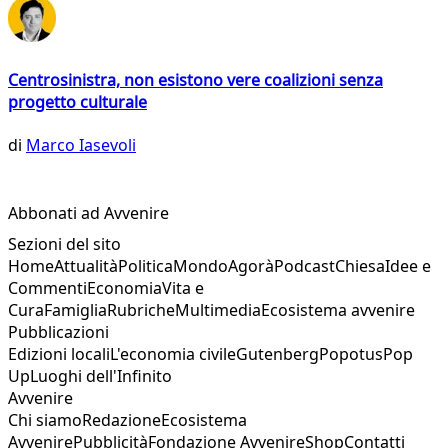
Centrosinistra, non esistono vere coalizioni senza
progetto culturale
di
Marco Iasevoli
Abbonati ad Avvenire
Sezioni del sito
Home
Attualità
Politica
Mondo
Agorà
Podcast
Chiesa
Idee e
Commenti
Economia
Vita e
Cura
Famiglia
Rubriche
Multimedia
Ecosistema avvenire
Pubblicazioni
Edizioni locali
L'economia civile
Gutenberg
Popotus
Pop
Up
Luoghi dell'Infinito
Avvenire
Chi siamo
Redazione
Ecosistema
Avvenire
Pubblicità
Fondazione Avvenire
Shop
Contatti